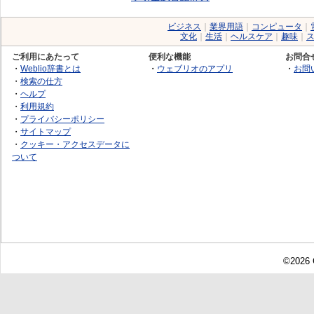
ビジネス
｜
業界用語
｜
コンピュータ
｜
文化
｜
生活
｜
ヘルスケア
｜
趣味
｜
ご利用にあたって
便利な機能
お問合
・
Weblio辞書とは
・
ウェブリオのアプリ
・
お問
・
検索の仕方
・
ヘルプ
・
利用規約
・
プライバシーポリシー
・
サイトマップ
・
クッキー・アクセスデータに
ついて
©2026 