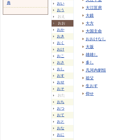
典
おい
大江匡房
おう
大鏡
おえ
おお
大方
おか
大国主命
おき
おおけなし
おく
大坂
おけ
雄雄し
おこ
多し
おさ
おし
凡河内躬恒
おす
祖父
おせ
生おす
おそ
仰せ
おた
おち
おつ
おて
おと
おな
おに