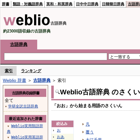
辞書
類語・対義語辞典
英和・和英辞典
日中中日辞典
日韓韓日辞典
古語辞
古語辞典
約23000語収録の古語辞典
古語辞典
索引
ランキング
Weblio 辞書
＞
古語辞典
＞ 索引
Weblio古語辞典 のさく
古語辞典収録辞書
全て
「おお」から始まる用語のさくいん
学研全訳古語辞典
▼
最近追加された辞書
絞込み
凡
Weblio実用類語辞
▼
お
典
覆う
おあ
Weblio実用英語辞
▼
大江千里