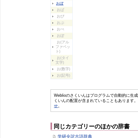
おぼ
おぱ
おぴ
おぷ
おぺ
おぽ
お(アル
ファベッ
ト)
お(タイ
文字)
お(数字)
お(記号)
Weblioのさくいんはプログラムで自動的に
くいんの配置が含まれていることもあります。
せ
。
同じカテゴリーのほかの辞書
学研全訳古語辞典