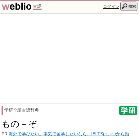
古語
検索
ログイン
学研全訳古語辞典
もの－ぞ
PR:
海外で学びたい。本気で留学したいなら、IELTSはいつから動