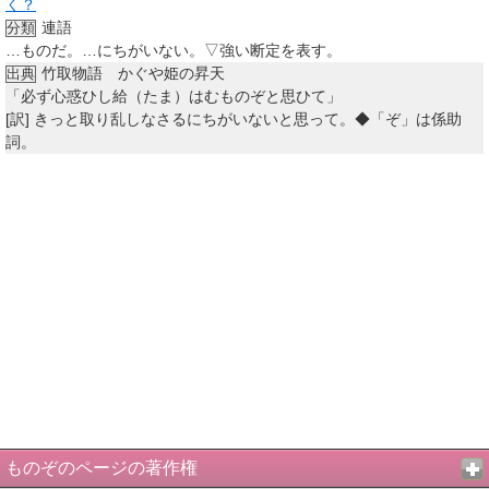
く？
連語
分類
…ものだ。…にちがいない。▽強い断定を表す。
竹取物語 かぐや姫の昇天
出典
「必ず心惑ひし給（たま）はむものぞと思ひて」
[訳]
きっと取り乱しなさるにちがいないと思って。◆「ぞ」は係助
詞。
ものぞのページの著作権