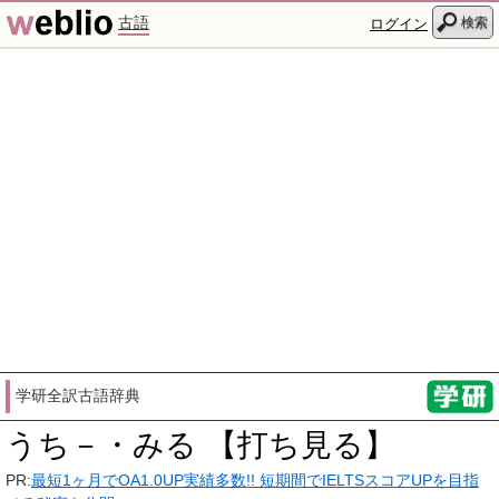
古語
検索
ログイン
学研全訳古語辞典
うち－・みる 【打ち見る】
PR:
最短1ヶ月でOA1.0UP実績多数!! 短期間でIELTSスコアUPを目指