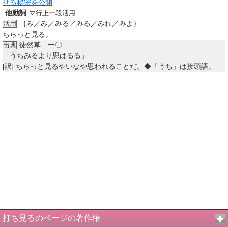
せる秘密を公開
他動詞
マ行上一段活用
｛み／み／みる／みる／みれ／みよ｝
活用
ちらっと見る。
徒然草 一〇
出典
「うちみるより思はるる」
[訳]
ちらっと見るやいなや思われることだ。◆「うち」は接頭語。
打ち見るのページの著作権