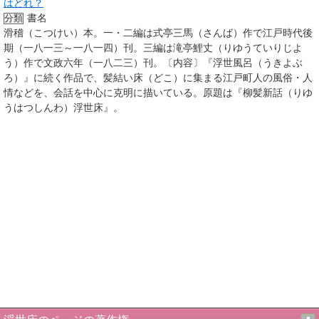
はどれ？
書名
分類
滑稽（こつけい）本。一・二編は式亭三馬（さんば）作で江戸時代後
期（一八一三～一八一四）刊。三編は滝亭鯉丈（りゆうていりじよ
う）作で文政六年（一八二三）刊。〔内容〕『浮世風呂（うきよぶ
ろ）』に続く作品で、髪結い床（どこ）に集まる江戸町人の風俗・人
情などを、会話を中心に克明に描いている。原題は『柳髪新話（りゆ
うはつしんわ）浮世床』。