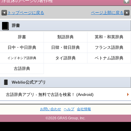
浮世床のページの著作権
トップページに戻る
ページ上部に戻る
辞書
辞書
類語辞典
英和・和英辞典
日中・中日辞典
日韓・韓日辞典
フランス語辞典
タイ語辞典
ベトナム語辞典
インドネシア語辞典
古語辞典
Weblio公式アプリ
古語辞典アプリ - 無料で古語を検索！ (Android)
お問い合わせ
ヘルプ
会社情報
©2026 GRAS Group, Inc.