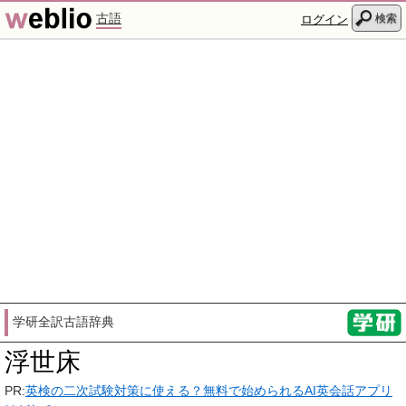
古語
検索
ログイン
学研全訳古語辞典
浮世床
PR:
英検の二次試験対策に使える？無料で始められるAI英会話アプリ