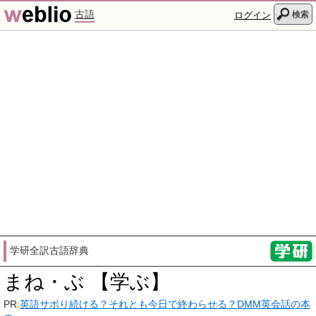
古語
検索
ログイン
学研全訳古語辞典
まね・ぶ 【学ぶ】
PR:
英語サボり続ける？それとも今日で終わらせる？DMM英会話の本