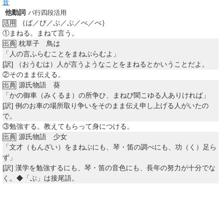
音
他動詞
バ行四段活用
｛ば／び／ぶ／ぶ／べ／べ｝
活用
①
まねる。まねて言う。
枕草子 鳥は
出典
「人の言ふらむことをまねぶらむよ」
[訳]
（おうむは）人が言うようなことをまねるとかいうことだよ。
②
そのまま伝える。
源氏物語 葵
出典
「かの御車（みくるま）の所争ひ、まねび聞こゆる人ありければ」
[訳]
例のお車の場所取り争いをそのまま伝え申し上げる人がいたの
で。
③
勉強する。教えてもらって身につける。
源氏物語 少女
出典
「文才（もんざい）をまねぶにも、琴・笛の調べにも、功（く）足ら
ず」
[訳]
漢学を勉強するにも、琴・笛の音色にも、長年の努力が十分でな
く。◆「ぶ」は接尾語。