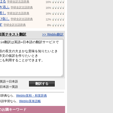
はる
学研全訳古語辞典
16%
き添ふ
学研全訳古語辞典
16%
差し
学研全訳古語辞典
16%
ひ臥し
学研全訳古語辞典
12%
す
学研全訳古語辞典
8%
和英テキスト翻訳
>> Weblio翻訳
英語⇒日本語
日本語⇒英語
和辞典なら、
Weblio英和・和英辞典
単語学習なら、
Weblio英単語帳
のお隣キーワード