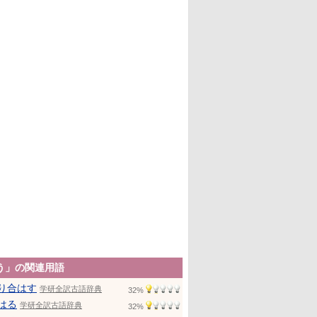
う」の関連用語
り合はす
学研全訳古語辞典
32%
はる
学研全訳古語辞典
32%