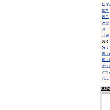
深深
深田
深草
深雪
淵
淵瀬
添う
添は
添ひ
添ひ
添ひ
添ひ
添ふ
英和