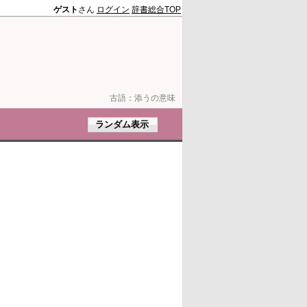
ゲスト
さん
ログイン
辞書総合TOP
古語：
添うの意味