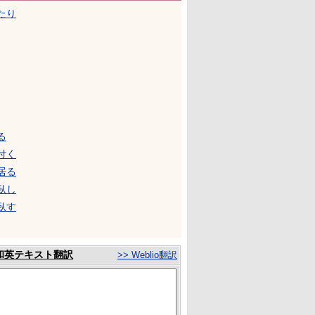
たり
る
付く
居る
臥し
臥す
和英テキスト翻訳
>> Weblio翻訳