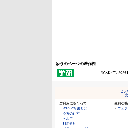
添うのページの著作権
©GAKKEN 2026 Pr
ビジ
ご利用にあたって
便利な機
・
Weblio辞書とは
・
ウェブ
・
検索の仕方
・
ヘルプ
・
利用規約