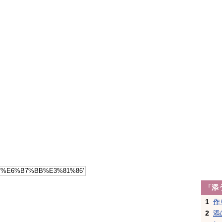
「添
1
作
2
添