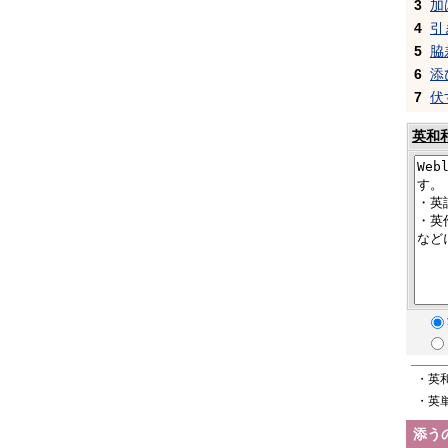
3
加
4
引
5
脇
6
添
7
伏
英和
・英
・英
添う