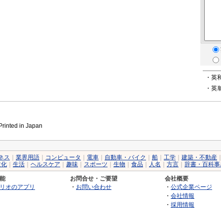
・英
・英
inted in Japan
ネス
｜
業界用語
｜
コンピュータ
｜
電車
｜
自動車・バイク
｜
船
｜
工学
｜
建築・不動産
文化
｜
生活
｜
ヘルスケア
｜
趣味
｜
スポーツ
｜
生物
｜
食品
｜
人名
｜
方言
｜
辞書・百科事
能
お問合せ・ご要望
会社概要
リオのアプリ
・
お問い合わせ
・
公式企業ページ
・
会社情報
・
採用情報