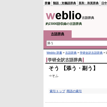
辞書
類語・対義語辞典
英和・和英辞典
日中
古語辞典
約23000語収録の古語辞典
古語辞典
Weblio 辞書
>
古語辞典
>
学研全訳古語辞典
>
学研全訳古語辞典
そう 【添う・副う】
⇒そふ
索引トップ
用語の索引