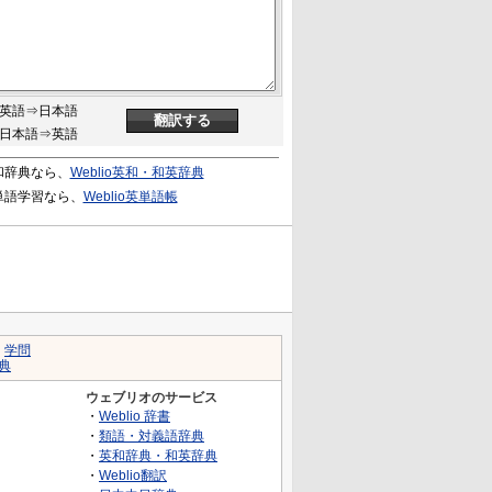
英語⇒日本語
日本語⇒英語
和辞典なら、
Weblio英和・和英辞典
単語学習なら、
Weblio英単語帳
｜
学問
典
ウェブリオのサービス
・
Weblio 辞書
・
類語・対義語辞典
・
英和辞典・和英辞典
・
Weblio翻訳