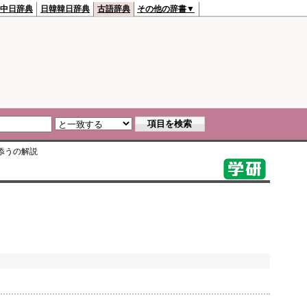
中日辞典
日韓韓日辞典
古語辞典
その他の辞書▼
添う
の解説