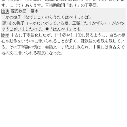
す。…（で）あります。▽補助動詞「あり」の丁寧語。
源氏物語 帚木
出典
「かの撫子（なでしこ）のらうたくはべりしかば」
[訳]
あの撫子（＝かわいがっている娘、玉鬘（たまかずら））がかわ
ゆうございましたので。◆「はんべり」とも。
中古に丁寧語化したが、
②
や
①
に見るように、自己の存
参考
[一]
[二]
在や動作をいうのに用いられることが多く、謙譲語の名残を残してい
る。その丁寧語の例は、会話文・手紙文に限られ、中世には擬古文で
地の文に用いられる程度になった。