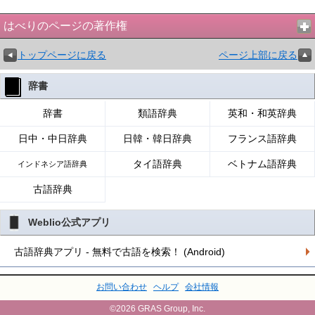
はべりのページの著作権
トップページに戻る
ページ上部に戻る
辞書
辞書
類語辞典
英和・和英辞典
日中・中日辞典
日韓・韓日辞典
フランス語辞典
タイ語辞典
ベトナム語辞典
インドネシア語辞典
古語辞典
Weblio公式アプリ
古語辞典アプリ - 無料で古語を検索！ (Android)
お問い合わせ
ヘルプ
会社情報
©2026 GRAS Group, Inc.