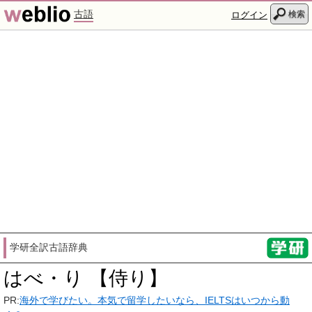
古語
検索
ログイン
学研全訳古語辞典
はべ・り 【侍り】
PR:
海外で学びたい。本気で留学したいなら、IELTSはいつから動