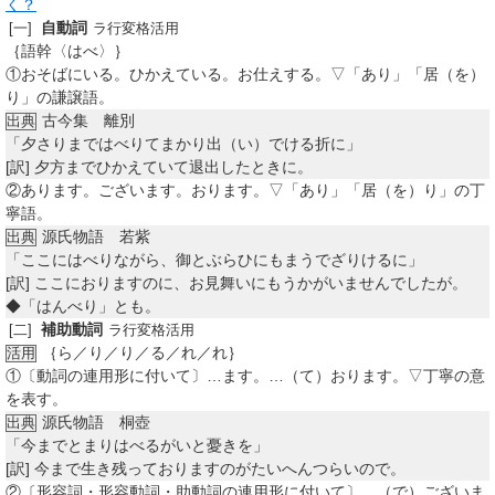
く？
自動詞
[一]
ラ行変格活用
｛語幹〈はべ〉｝
①
おそばにいる。ひかえている。お仕えする。▽「あり」「居（を）
り」の謙譲語。
古今集 離別
出典
「夕さりまではべりてまかり出（い）でける折に」
[訳]
夕方までひかえていて退出したときに。
②
あります。ございます。おります。▽「あり」「居（を）り」の丁
寧語。
源氏物語 若紫
出典
「ここにはべりながら、御とぶらひにもまうでざりけるに」
[訳]
ここにおりますのに、お見舞いにもうかがいませんでしたが。
◆「はんべり」とも。
補助動詞
[二]
ラ行変格活用
｛ら／り／り／る／れ／れ｝
活用
①
〔動詞の連用形に付いて〕…ます。…（て）おります。▽丁寧の意
を表す。
源氏物語 桐壺
出典
「今までとまりはべるがいと憂きを」
[訳]
今まで生き残っておりますのがたいへんつらいので。
②
〔形容詞・形容動詞・助動詞の連用形に付いて〕…（で）ございま