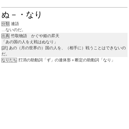
ぬ－・なり
連語
分類
…ないのだ。
竹取物語 かぐや姫の昇天
出典
「あの国の人をえ戦はぬなり」
[訳]
あの（月の世界の）国の人を、（相手に）戦うことはできないの
だ。
打消の助動詞「ず」の連体形＋断定の助動詞「なり」
なりたち