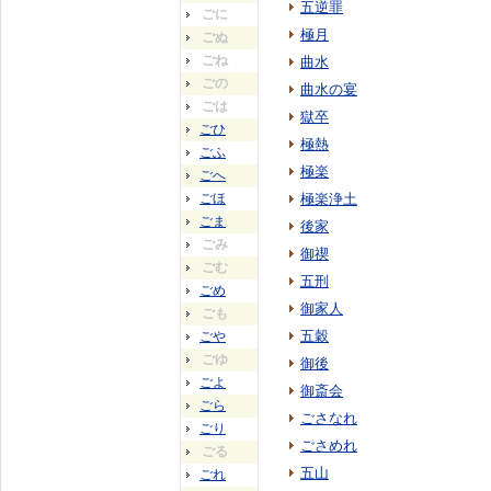
五逆罪
ごに
極月
ごぬ
ごね
曲水
ごの
曲水の宴
ごは
獄卒
ごひ
極熱
ごふ
極楽
ごへ
ごほ
極楽浄土
ごま
後家
ごみ
御禊
ごむ
五刑
ごめ
御家人
ごも
五穀
ごや
ごゆ
御後
ごよ
御斎会
ごら
ごさなれ
ごり
ごさめれ
ごる
五山
ごれ