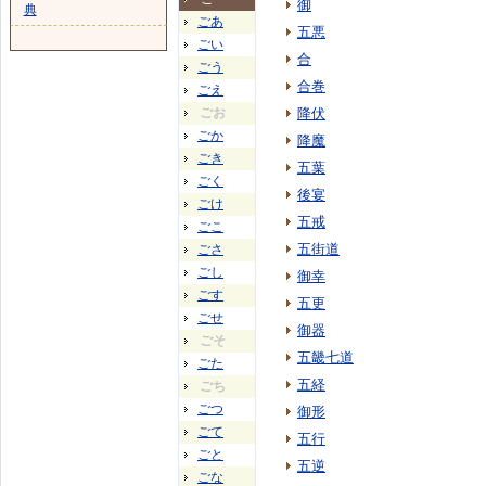
御
典
ごあ
五悪
ごい
合
ごう
合巻
ごえ
ごお
降伏
ごか
降魔
ごき
五葉
ごく
後宴
ごけ
五戒
ごこ
五街道
ごさ
ごし
御幸
ごす
五更
ごせ
御器
ごそ
五畿七道
ごた
五経
ごち
ごつ
御形
ごて
五行
ごと
五逆
ごな