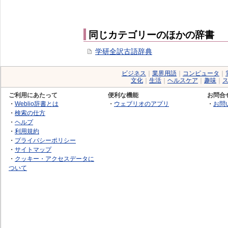
同じカテゴリーのほかの辞書
学研全訳古語辞典
ビジネス
｜
業界用語
｜
コンピュータ
｜
文化
｜
生活
｜
ヘルスケア
｜
趣味
｜
ご利用にあたって
便利な機能
お問合
・
Weblio辞書とは
・
ウェブリオのアプリ
・
お問
・
検索の仕方
・
ヘルプ
・
利用規約
・
プライバシーポリシー
・
サイトマップ
・
クッキー・アクセスデータに
ついて