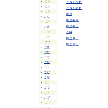
ごろ
ごさんなれ
ごわ
ごさんめれ
ごを
御座
ごん
御座有り
ごが
御座有る
ごぎ
ごぐ
五臓
ごげ
御座候ふ
ごご
御座無し
ござ
ごじ
ごず
ごぜ
ごぞ
ごだ
ごぢ
ごづ
ごで
ごど
ごば
ごび
ごぶ