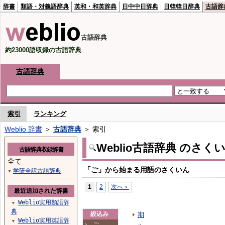
辞書
類語・対義語辞典
英和・和英辞典
日中中日辞典
日韓韓日辞典
古語辞
古語辞典
約23000語収録の古語辞典
古語辞典
索引
ランキング
Weblio 辞書
＞
古語辞典
＞ 索引
Weblio古語辞典 のさく
古語辞典収録辞書
全て
「ご」から始まる用語のさくいん
学研全訳古語辞典
▼
1
2
次へ＞
最近追加された辞書
Weblio実用類語辞
▼
典
絞込み
期
Weblio実用英語辞
▼
ご