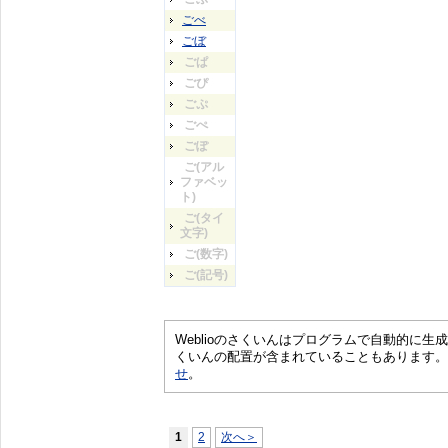
ごべ
ごぼ
ごぱ
ごぴ
ごぷ
ごぺ
ごぽ
ご(アル
ファベッ
ト)
ご(タイ
文字)
ご(数字)
ご(記号)
Weblioのさくいんはプログラムで自動的に
くいんの配置が含まれていることもあります。
せ
。
1
2
次へ＞