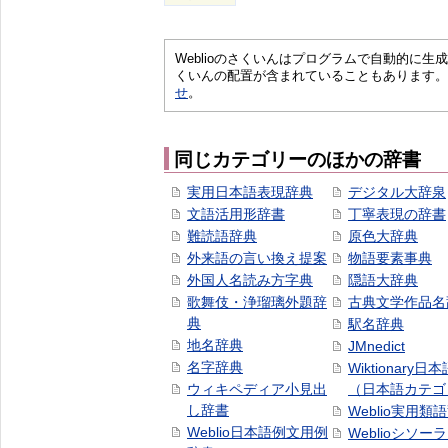
Weblioのさくいんはプログラムで自動的に
くいんの配置が含まれていることもあります。
せ
。
同じカテゴリーのほかの辞書
実用日本語表現辞典
デジタル大辞泉
文語活用形辞書
丁寧表現の辞書
難読語辞典
原色大辞典
外来語の言い換え提案
物語要素事典
外国人名読み方字典
隠語大辞典
歌舞伎・浄瑠璃外題辞
古典文学作品名
典
駅名辞典
地名辞典
JMnedict
名字辞典
Wiktionary日
ウィキペディア小見出
（日本語カテゴ
し辞書
Weblio実用類
Weblio日本語例文用例
Weblioシソー