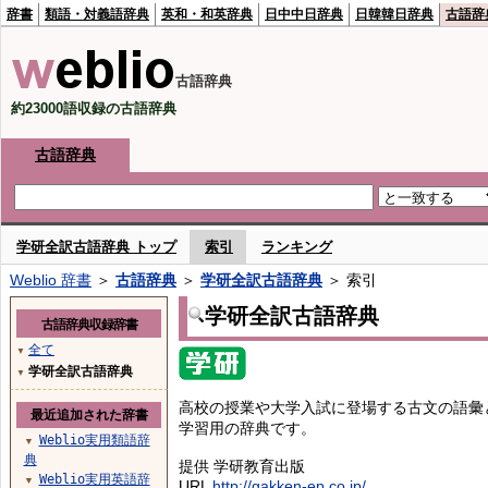
辞書
類語・対義語辞典
英和・和英辞典
日中中日辞典
日韓韓日辞典
古語辞
古語辞典
約23000語収録の古語辞典
古語辞典
学研全訳古語辞典 トップ
索引
ランキング
Weblio 辞書
＞
古語辞典
＞
学研全訳古語辞典
＞ 索引
学研全訳古語辞典
古語辞典収録辞書
全て
▼
学研全訳古語辞典
▼
高校の授業や大学入試に登場する古文の語彙
最近追加された辞書
学習用の辞典です。
Weblio実用類語辞
▼
典
提供 学研教育出版
Weblio実用英語辞
▼
URL
http://gakken-ep.co.jp/