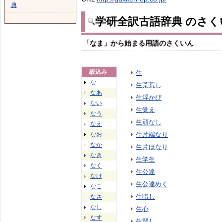
典
学研全訳古語辞典 のさく
「なま」から始まる用語のさくいん
絞込み
生
な
生荒荒し
なあ
生浮かび
ない
生覚え
なう
生頑なし
なえ
なお
生片端なり
なか
生片ほなり
なき
生学生
なく
生公達
なけ
生公達めく
なこ
生暗し
なさ
なし
生心
なす
生賢し