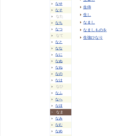
なせ
生侍
なそ
生し
なた
なまし
なち
なつ
なましものを
なて
生強ひなり
なと
なな
なに
なぬ
なね
なの
なは
なひ
なふ
なへ
なほ
なま
なみ
なむ
なめ