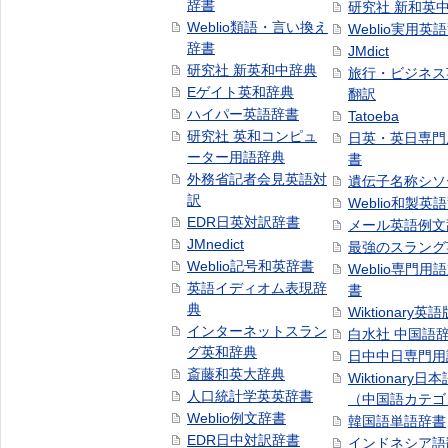
辞書
研究社 新和英
Weblio類語・言い換え
Weblio実用英
辞書
JMdict
研究社 新英和中辞典
旅行・ビジネス
Eゲイト英和辞典
翻訳
ハイパー英語辞書
Tatoeba
研究社 英和コンピュ
日英・英日専門
ーター用語辞典
書
外務省記者会見英語対
遺伝子名称シソ
訳
Weblio和製英
EDR日英対訳辞書
メール英語例文
JMnedict
最強のスラング
Weblio記号和英辞書
Weblio専門用
英語イディオム表現辞
書
典
Wiktionary英語
インターネットスラン
白水社 中国語
グ英和辞典
日中中日専門用
斎藤和英大辞典
Wiktionary日
人口統計学英英辞書
（中国語カテゴ
Weblio例文辞書
韓国語単語辞書
EDR日中対訳辞書
インドネシア語