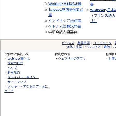
Weblio中日対訳辞書
書
Tatoeba中国語例文辞
Wiktionary日
書
（フランス語カ
インドネシア語辞書
リ）
ベトナム語翻訳辞書
学研全訳古語辞典
ビジネス
｜
業界用語
｜
コンピュータ
｜
文化
｜
生活
｜
ヘルスケア
｜
趣味
｜
ご利用にあたって
便利な機能
お問合
・
Weblio辞書とは
・
ウェブリオのアプリ
・
お問
・
検索の仕方
・
ヘルプ
・
利用規約
・
プライバシーポリシー
・
サイトマップ
・
クッキー・アクセスデータに
ついて