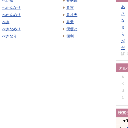
べかる
弁柄縞
あ
べかんなり
弁官
さ
べかんめり
弁才天
な
べき
弁天
ま
べきなめり
便便と
ら
べきなり
便利
が
だ
ぱ
アル
Ａ
Ｋ
Ｕ
１
検索
▼