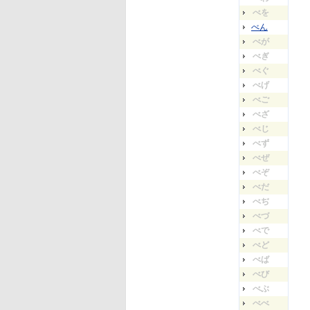
べを
べん
べが
べぎ
べぐ
べげ
べご
べざ
べじ
べず
べぜ
べぞ
べだ
べぢ
べづ
べで
べど
べば
べび
べぶ
べべ