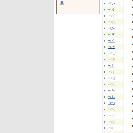
典
べい
べう
べえ
べお
べか
べき
べく
べけ
べこ
べさ
べし
べす
べせ
べそ
べた
べち
べつ
べて
べと
べな
べに