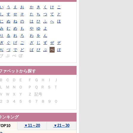
い
う
え
お
か
き
く
け
こ
し
す
せ
そ
た
ち
つ
て
と
に
ぬ
ね
の
は
ひ
ふ
へ
ほ
み
む
め
も
や
ゆ
よ
り
る
れ
ろ
わ
を
ん
ぎ
ぐ
げ
ご
ざ
じ
ず
ぜ
ぞ
ぢ
づ
で
ど
ば
び
ぶ
べ
ぼ
ぴ
ぷ
ぺ
ぽ
ファベットから探す
Ｂ
Ｃ
Ｄ
Ｅ
Ｆ
Ｇ
Ｈ
Ｉ
Ｊ
Ｌ
Ｍ
Ｎ
Ｏ
Ｐ
Ｑ
Ｒ
Ｓ
Ｔ
Ｖ
Ｗ
Ｘ
Ｙ
Ｚ
記号
２
３
４
５
６
７
８
９
０
ランキング
▼
11～20
▼
21～30
TOP10