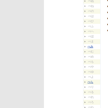
べぬ
べね
べの
べは
べひ
べふ
べへ
べほ
べま
べみ
べむ
べめ
べも
べや
べゆ
べよ
べら
べり
べる
べれ
べろ
べわ