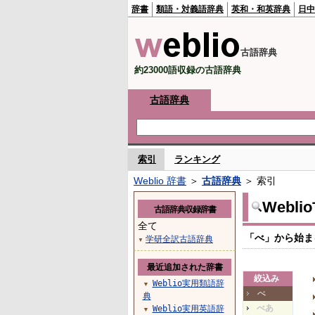
辞書
類語・対義語辞典
英和・和英辞典
日中
古語辞典
約23000語収録の古語辞典
古語辞典
索引
ランキング
Weblio 辞書
＞
古語辞典
＞ 索引
Webl
古語辞典収録辞書
全て
「べ」から始ま
学研全訳古語辞典
▼
最近追加された辞書
絞込み
Weblio実用類語辞
▼
べ
典
べあ
Weblio実用英語辞
▼