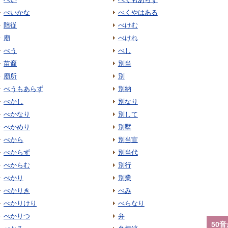
べいかな
べくやはある
陪従
べけむ
廟
べけれ
べう
べし
苗裔
別当
廟所
別
べうもあらず
別納
べかし
別なり
べかなり
別して
べかめり
別墅
べから
別当宣
べからず
別当代
べからむ
別行
べかり
別業
べかりき
べみ
べかりけり
べらなり
べかりつ
弁
50