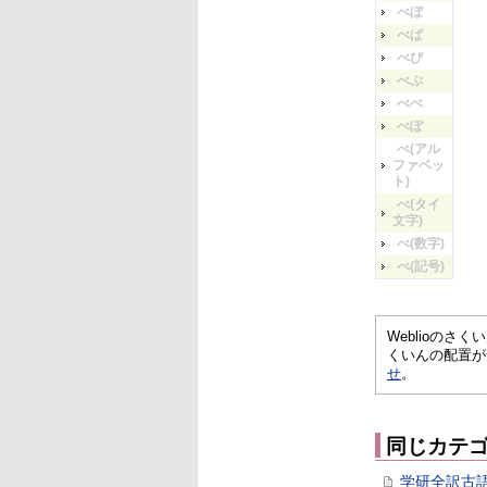
べぼ
べぱ
べぴ
べぷ
べぺ
べぽ
べ(アル
ファベッ
ト)
べ(タイ
文字)
べ(数字)
べ(記号)
Weblioの
くいんの配置が
せ
。
同じカテ
学研全訳古