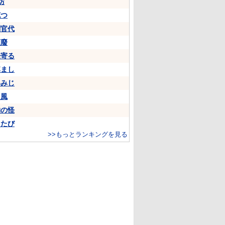
坊
克つ
判官代
頽廢
来寄る
悼まし
いみじ
山風
物の怪
ちたび
>>もっとランキングを見る