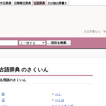
中日辞典
日韓韓日辞典
古語辞典
その他の辞書▼
古文辞書なら「We
io古語辞典 のさくいん
る用語のさくいん
部
べく
辺
べくは
べい
べくもあらず