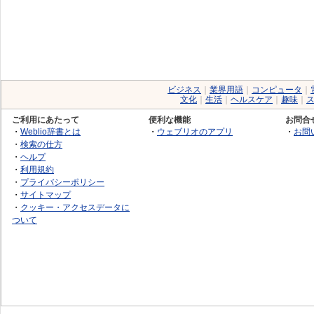
ビジネス
｜
業界用語
｜
コンピュータ
｜
文化
｜
生活
｜
ヘルスケア
｜
趣味
｜
ご利用にあたって
便利な機能
お問合
・
Weblio辞書とは
・
ウェブリオのアプリ
・
お問
・
検索の仕方
・
ヘルプ
・
利用規約
・
プライバシーポリシー
・
サイトマップ
・
クッキー・アクセスデータに
ついて