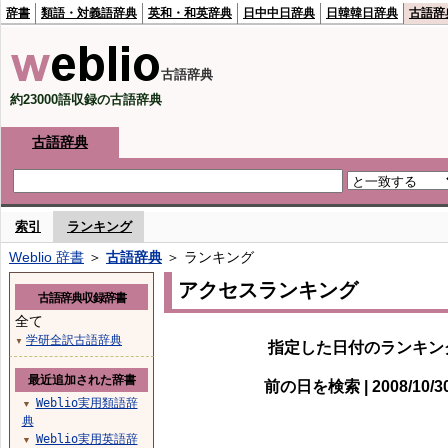
辞書
類語・対義語辞典
英和・和英辞典
日中中日辞典
日韓韓日辞典
古語辞
古語辞典
約23000語収録の古語辞典
古語辞典
索引
ランキング
Weblio 辞書
＞
古語辞典
＞ ランキング
アクセスランキング
古語辞典収録辞書
全て
学研全訳古語辞典
▼
指定した日付のランキン
最近追加された辞書
前の日を検索 | 2008/10/
Weblio実用類語辞
▼
典
Weblio実用英語辞
▼