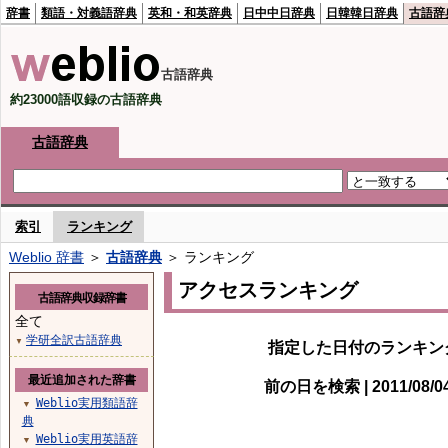
辞書
類語・対義語辞典
英和・和英辞典
日中中日辞典
日韓韓日辞典
古語辞
古語辞典
約23000語収録の古語辞典
古語辞典
索引
ランキング
Weblio 辞書
＞
古語辞典
＞ ランキング
アクセスランキング
古語辞典収録辞書
全て
学研全訳古語辞典
▼
指定した日付のランキン
最近追加された辞書
前の日を検索 | 2011/08/
Weblio実用類語辞
▼
典
Weblio実用英語辞
▼