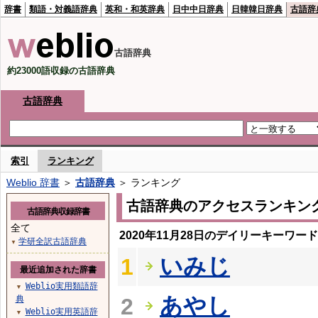
辞書
類語・対義語辞典
英和・和英辞典
日中中日辞典
日韓韓日辞典
古語辞
古語辞典
約23000語収録の古語辞典
古語辞典
索引
ランキング
Weblio 辞書
＞
古語辞典
＞ ランキング
古語辞典のアクセスランキン
古語辞典収録辞書
全て
2020年11月28日のデイリーキーワー
学研全訳古語辞典
▼
いみじ
1
最近追加された辞書
Weblio実用類語辞
▼
あやし
典
2
Weblio実用英語辞
▼