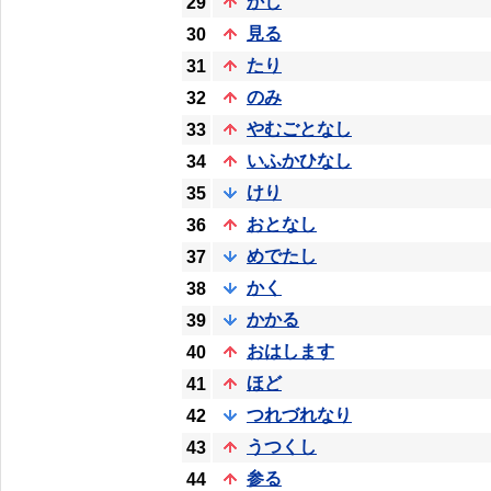
かし
29
見る
30
たり
31
のみ
32
やむごとなし
33
いふかひなし
34
けり
35
おとなし
36
めでたし
37
かく
38
かかる
39
おはします
40
ほど
41
つれづれなり
42
うつくし
43
参る
44