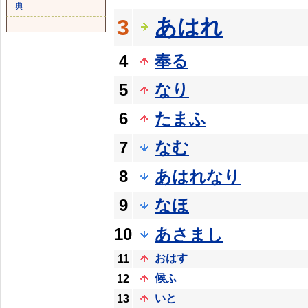
典
あはれ
3
4
奉る
5
なり
6
たまふ
7
なむ
8
あはれなり
9
なほ
10
あさまし
おはす
11
候ふ
12
いと
13