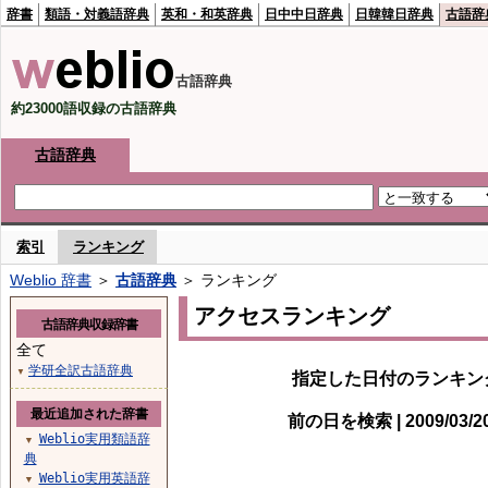
辞書
類語・対義語辞典
英和・和英辞典
日中中日辞典
日韓韓日辞典
古語辞
古語辞典
約23000語収録の古語辞典
古語辞典
索引
ランキング
Weblio 辞書
＞
古語辞典
＞ ランキング
アクセスランキング
古語辞典収録辞書
全て
学研全訳古語辞典
▼
指定した日付のランキン
最近追加された辞書
前の日を検索 | 2009/03/
Weblio実用類語辞
▼
典
Weblio実用英語辞
▼