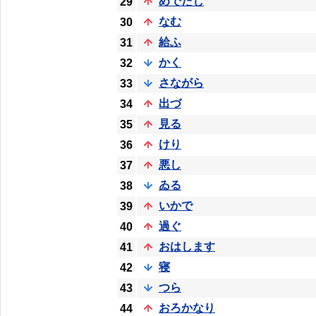
めでたし
29
なむ
30
給ふ
31
かく
32
さながら
33
出づ
34
見る
35
けり
36
悪し
37
ゐる
38
いかで
39
過ぐ
40
おはします
41
寝
42
つら
43
おろかなり
44