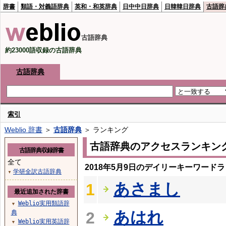
辞書
類語・対義語辞典
英和・和英辞典
日中中日辞典
日韓韓日辞典
古語辞
古語辞典
約23000語収録の古語辞典
古語辞典
索引
Weblio 辞書
＞
古語辞典
＞ ランキング
古語辞典のアクセスランキン
古語辞典収録辞書
全て
2018年5月9日のデイリーキーワード
学研全訳古語辞典
▼
あさまし
1
最近追加された辞書
Weblio実用類語辞
▼
あはれ
典
2
Weblio実用英語辞
▼