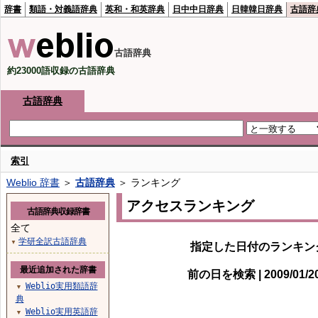
辞書
類語・対義語辞典
英和・和英辞典
日中中日辞典
日韓韓日辞典
古語辞
古語辞典
約23000語収録の古語辞典
古語辞典
索引
Weblio 辞書
＞
古語辞典
＞ ランキング
アクセスランキング
古語辞典収録辞書
全て
学研全訳古語辞典
▼
指定した日付のランキン
最近追加された辞書
前の日を検索 | 2009/01/
Weblio実用類語辞
▼
典
Weblio実用英語辞
▼