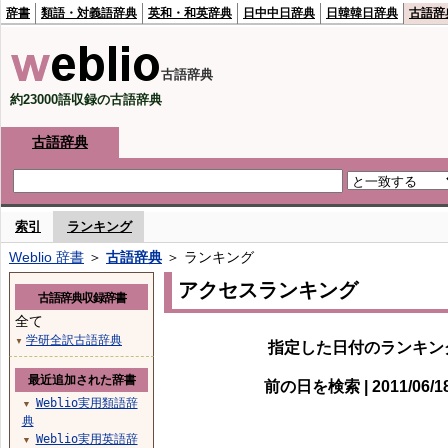
辞書
類語・対義語辞典
英和・和英辞典
日中中日辞典
日韓韓日辞典
古語辞
古語辞典
約23000語収録の古語辞典
古語辞典
索引
ランキング
Weblio 辞書
＞
古語辞典
＞ ランキング
アクセスランキング
古語辞典収録辞書
全て
学研全訳古語辞典
▼
指定した日付のランキン
最近追加された辞書
前の日を検索 | 2011/06/
Weblio実用類語辞
▼
典
Weblio実用英語辞
▼