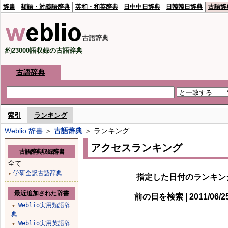
辞書
類語・対義語辞典
英和・和英辞典
日中中日辞典
日韓韓日辞典
古語辞
古語辞典
約23000語収録の古語辞典
古語辞典
索引
ランキング
Weblio 辞書
＞
古語辞典
＞ ランキング
アクセスランキング
古語辞典収録辞書
全て
学研全訳古語辞典
▼
指定した日付のランキン
最近追加された辞書
前の日を検索 | 2011/06/
Weblio実用類語辞
▼
典
Weblio実用英語辞
▼