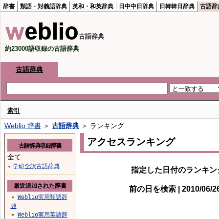
辞書
類語・対義語辞典
英和・和英辞典
日中中日辞典
日韓韓日辞典
古語辞
古語辞典
約23000語収録の古語辞典
古語辞典
索引
Weblio 辞書
＞
古語辞典
＞ ランキング
アクセスランキング
古語辞典収録辞書
全て
学研全訳古語辞典
▼
指定した日付のランキン
最近追加された辞書
前の日を検索 | 2010/06/
Weblio実用類語辞
▼
典
Weblio実用英語辞
▼