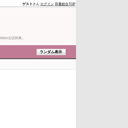
ゲスト
さん
ログイン
辞書総合TOP
blio古語辞典」