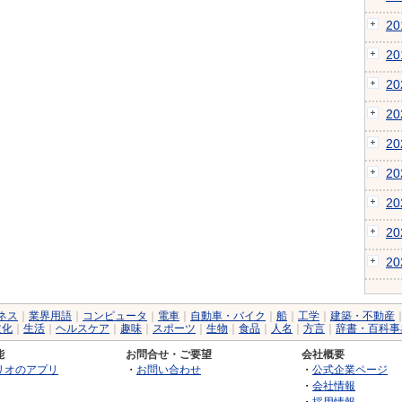
2
2
2
2
2
2
2
2
2
ネス
｜
業界用語
｜
コンピュータ
｜
電車
｜
自動車・バイク
｜
船
｜
工学
｜
建築・不動産
文化
｜
生活
｜
ヘルスケア
｜
趣味
｜
スポーツ
｜
生物
｜
食品
｜
人名
｜
方言
｜
辞書・百科事
能
お問合せ・ご要望
会社概要
リオのアプリ
・
お問い合わせ
・
公式企業ページ
・
会社情報
・
採用情報