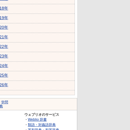
018年
019年
020年
021年
022年
023年
024年
025年
026年
｜
学問
典
ウェブリオのサービス
・
Weblio 辞書
・
類語・対義語辞典
・
英和辞典・和英辞典