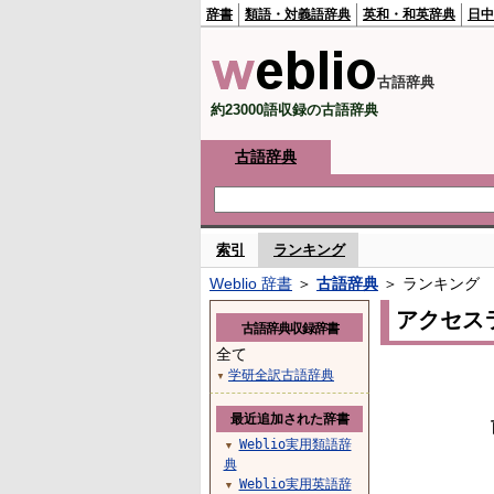
辞書
類語・対義語辞典
英和・和英辞典
日中
古語辞典
約23000語収録の古語辞典
古語辞典
索引
ランキング
Weblio 辞書
＞
古語辞典
＞ ランキング
アクセス
古語辞典収録辞書
全て
学研全訳古語辞典
▼
最近追加された辞書
Weblio実用類語辞
▼
典
Weblio実用英語辞
▼