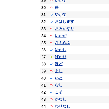
いかで
29
得
30
やがて
31
おはします
32
おろかなり
33
いかが
34
さぶらふ
35
ゆかし
36
ばかり
37
ほど
38
よし
39
いと
40
なし
41
こそ
42
かなし
43
わりなし
44