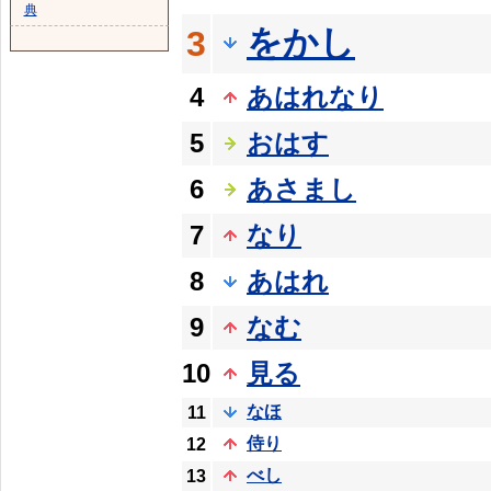
典
をかし
3
4
あはれなり
5
おはす
6
あさまし
7
なり
8
あはれ
9
なむ
10
見る
なほ
11
侍り
12
べし
13