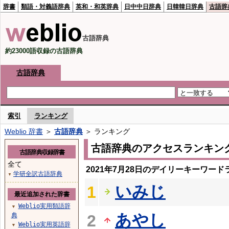
辞書
類語・対義語辞典
英和・和英辞典
日中中日辞典
日韓韓日辞典
古語辞
古語辞典
約23000語収録の古語辞典
古語辞典
索引
ランキング
Weblio 辞書
＞
古語辞典
＞ ランキング
古語辞典のアクセスランキン
古語辞典収録辞書
全て
2021年7月28日のデイリーキーワード
学研全訳古語辞典
▼
いみじ
1
最近追加された辞書
Weblio実用類語辞
▼
あやし
典
2
Weblio実用英語辞
▼