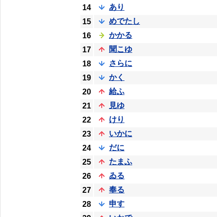
あり
14
めでたし
15
かかる
16
聞こゆ
17
さらに
18
かく
19
給ふ
20
見ゆ
21
けり
22
いかに
23
だに
24
たまふ
25
ゐる
26
奉る
27
申す
28