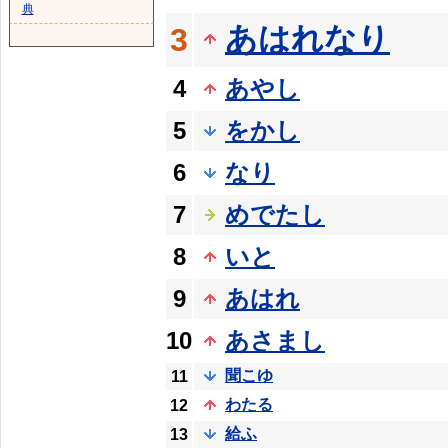
典
あはれなり
3
4
あやし
5
をかし
6
なり
7
めでたし
8
いと
9
あはれ
10
あさまし
聞こゆ
11
わたる
12
給ふ
13