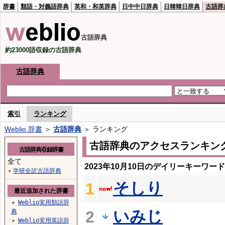
辞書
類語・対義語辞典
英和・和英辞典
日中中日辞典
日韓韓日辞典
古語辞
古語辞典
約23000語収録の古語辞典
古語辞典
索引
ランキング
Weblio 辞書
＞
古語辞典
＞ ランキング
古語辞典のアクセスランキン
古語辞典収録辞書
全て
2023年10月10日のデイリーキーワー
学研全訳古語辞典
▼
そしり
1
最近追加された辞書
Weblio実用類語辞
▼
いみじ
典
2
Weblio実用英語辞
▼