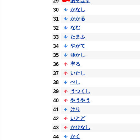
あそばす
29
かなし
30
かかる
31
なむ
32
たまふ
33
やがて
34
ゆかし
35
率る
36
いたし
37
べし
38
うつくし
39
やうやう
40
けり
41
いとど
42
かひなし
43
かく
44