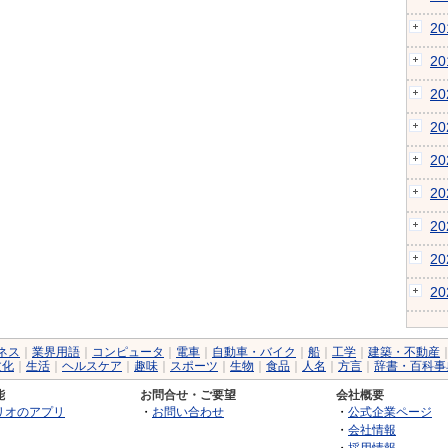
2
2
2
2
2
2
2
2
2
ネス
｜
業界用語
｜
コンピュータ
｜
電車
｜
自動車・バイク
｜
船
｜
工学
｜
建築・不動産
文化
｜
生活
｜
ヘルスケア
｜
趣味
｜
スポーツ
｜
生物
｜
食品
｜
人名
｜
方言
｜
辞書・百科事
能
お問合せ・ご要望
会社概要
リオのアプリ
・
お問い合わせ
・
公式企業ページ
・
会社情報
・
採用情報