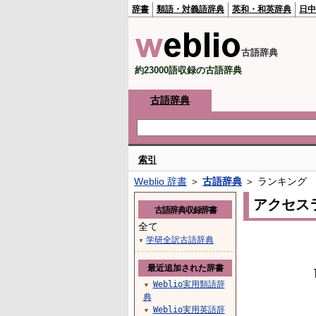
辞書
類語・対義語辞典
英和・和英辞典
日中
古語辞典
約23000語収録の古語辞典
古語辞典
索引
Weblio 辞書
＞
古語辞典
＞ ランキング
アクセス
古語辞典収録辞書
全て
学研全訳古語辞典
▼
最近追加された辞書
Weblio実用類語辞
▼
典
Weblio実用英語辞
▼