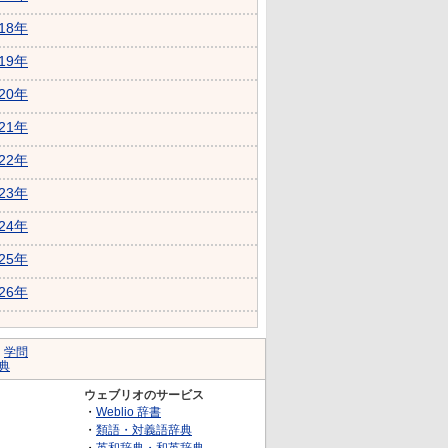
018年
019年
020年
021年
022年
023年
024年
025年
026年
｜
学問
典
ウェブリオのサービス
・
Weblio 辞書
・
類語・対義語辞典
・
英和辞典・和英辞典