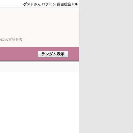
ゲスト
さん
ログイン
辞書総合TOP
blio古語辞典」