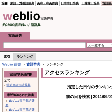
辞書
類語・対義語辞典
英和・和英辞典
日中中日辞典
日韓韓日辞典
古語辞
古語辞典
約23000語収録の古語辞典
古語辞典
索引
ランキング
Weblio 辞書
＞
古語辞典
＞ ランキング
アクセスランキング
古語辞典収録辞書
全て
学研全訳古語辞典
▼
指定した日付のランキン
最近追加された辞書
前の日を検索 | 2011/06/
Weblio実用類語辞
▼
典
Weblio実用英語辞
▼