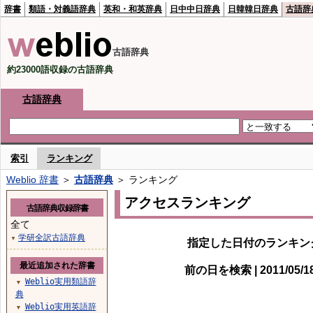
辞書
類語・対義語辞典
英和・和英辞典
日中中日辞典
日韓韓日辞典
古語辞
古語辞典
約23000語収録の古語辞典
古語辞典
索引
ランキング
Weblio 辞書
＞
古語辞典
＞ ランキング
アクセスランキング
古語辞典収録辞書
全て
学研全訳古語辞典
▼
指定した日付のランキン
最近追加された辞書
前の日を検索 | 2011/05/
Weblio実用類語辞
▼
典
Weblio実用英語辞
▼