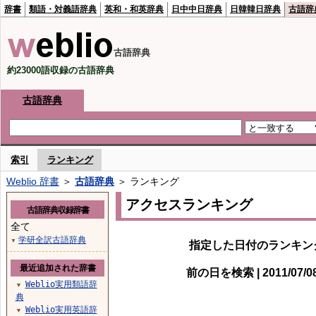
辞書
類語・対義語辞典
英和・和英辞典
日中中日辞典
日韓韓日辞典
古語辞
古語辞典
約23000語収録の古語辞典
古語辞典
索引
ランキング
Weblio 辞書
＞
古語辞典
＞ ランキング
アクセスランキング
古語辞典収録辞書
全て
学研全訳古語辞典
▼
指定した日付のランキン
最近追加された辞書
前の日を検索 | 2011/07/
Weblio実用類語辞
▼
典
Weblio実用英語辞
▼