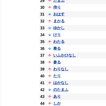
たまふ
29
侍り
30
おはす
31
まかる
32
ゆかし
33
けり
34
わたる
35
奉る
36
いふかひなし
37
参る
38
わりなし
39
たり
40
はかなし
41
のたまふ
42
あり
43
しか
44