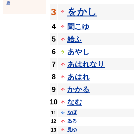
典
をかし
3
4
聞こゆ
5
給ふ
6
あやし
7
あはれなり
8
あはれ
9
かかる
10
なむ
なほ
11
ゐる
12
見ゆ
13