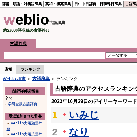
辞書
類語・対義語辞典
英和・和英辞典
日中中日辞典
日韓韓日辞典
古語辞
古語辞典
約23000語収録の古語辞典
古語辞典
索引
ランキング
Weblio 辞書
＞
古語辞典
＞ ランキング
古語辞典のアクセスランキン
古語辞典収録辞書
全て
2023年10月29日のデイリーキーワー
学研全訳古語辞典
▼
いみじ
1
最近追加された辞書
Weblio実用類語辞
▼
なり
典
2
Weblio実用英語辞
▼