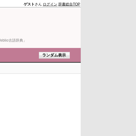
ゲスト
さん
ログイン
辞書総合TOP
blio古語辞典」