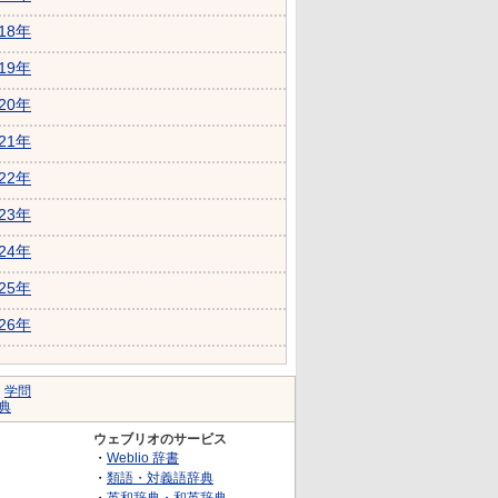
018年
019年
020年
021年
022年
023年
024年
025年
026年
｜
学問
典
ウェブリオのサービス
・
Weblio 辞書
・
類語・対義語辞典
・
英和辞典・和英辞典