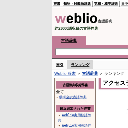
辞書
類語・対義語辞典
英和・和英辞典
日中
古語辞典
約23000語収録の古語辞典
古語辞典
索引
ランキング
Weblio 辞書
＞
古語辞典
＞ ランキング
アクセス
古語辞典収録辞書
全て
学研全訳古語辞典
▼
最近追加された辞書
Weblio実用類語辞
▼
典
Weblio実用英語辞
▼