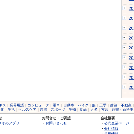
2
2
2
2
2
2
2
2
2
ネス
｜
業界用語
｜
コンピュータ
｜
電車
｜
自動車・バイク
｜
船
｜
工学
｜
建築・不動産
文化
｜
生活
｜
ヘルスケア
｜
趣味
｜
スポーツ
｜
生物
｜
食品
｜
人名
｜
方言
｜
辞書・百科事
能
お問合せ・ご要望
会社概要
リオのアプリ
・
お問い合わせ
・
公式企業ページ
・
会社情報
・
採用情報