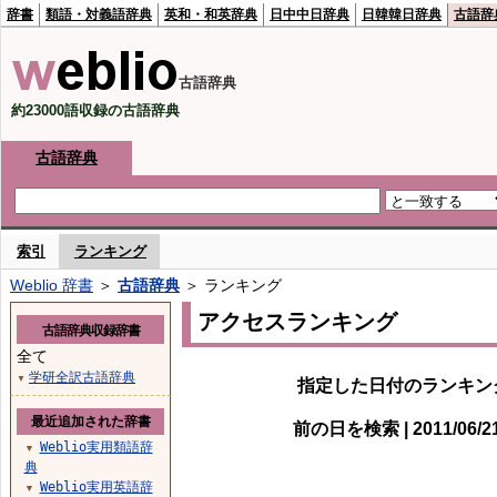
辞書
類語・対義語辞典
英和・和英辞典
日中中日辞典
日韓韓日辞典
古語辞
古語辞典
約23000語収録の古語辞典
古語辞典
索引
ランキング
Weblio 辞書
＞
古語辞典
＞ ランキング
アクセスランキング
古語辞典収録辞書
全て
学研全訳古語辞典
▼
指定した日付のランキン
最近追加された辞書
前の日を検索 | 2011/06/
Weblio実用類語辞
▼
典
Weblio実用英語辞
▼