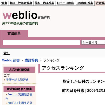
辞書
類語・対義語辞典
英和・和英辞典
日中中日辞典
日韓韓日辞典
古語辞
古語辞典
約23000語収録の古語辞典
古語辞典
索引
Weblio 辞書
＞
古語辞典
＞ ランキング
アクセスランキング
古語辞典収録辞書
全て
学研全訳古語辞典
▼
指定した日付のランキン
最近追加された辞書
前の日を検索 | 2009/12/
Weblio実用類語辞
▼
典
Weblio実用英語辞
▼