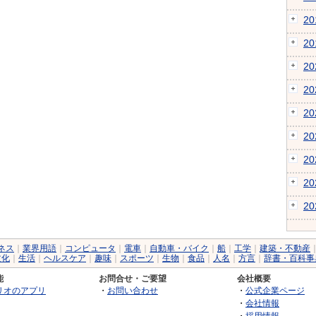
2
2
2
2
2
2
2
2
2
ネス
｜
業界用語
｜
コンピュータ
｜
電車
｜
自動車・バイク
｜
船
｜
工学
｜
建築・不動産
文化
｜
生活
｜
ヘルスケア
｜
趣味
｜
スポーツ
｜
生物
｜
食品
｜
人名
｜
方言
｜
辞書・百科事
能
お問合せ・ご要望
会社概要
リオのアプリ
・
お問い合わせ
・
公式企業ページ
・
会社情報
・
採用情報