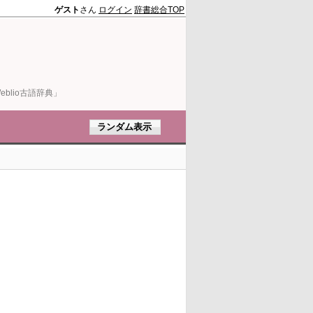
ゲスト
さん
ログイン
辞書総合TOP
blio古語辞典」