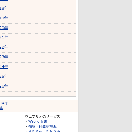
018年
019年
020年
021年
022年
023年
024年
025年
026年
｜
学問
典
ウェブリオのサービス
・
Weblio 辞書
・
類語・対義語辞典
・
英和辞典・和英辞典