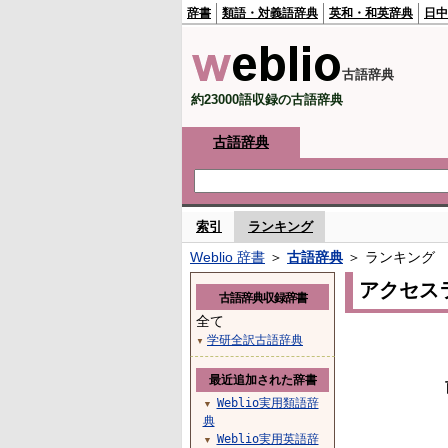
辞書
類語・対義語辞典
英和・和英辞典
日中
古語辞典
約23000語収録の古語辞典
古語辞典
索引
ランキング
Weblio 辞書
＞
古語辞典
＞ ランキング
アクセス
古語辞典収録辞書
全て
学研全訳古語辞典
▼
最近追加された辞書
Weblio実用類語辞
▼
典
Weblio実用英語辞
▼