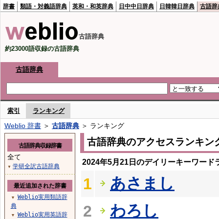
辞書
類語・対義語辞典
英和・和英辞典
日中中日辞典
日韓韓日辞典
古語辞
古語辞典
約23000語収録の古語辞典
古語辞典
索引
ランキング
Weblio 辞書
＞
古語辞典
＞ ランキング
古語辞典のアクセスランキン
古語辞典収録辞書
全て
2024年5月21日のデイリーキーワード
学研全訳古語辞典
▼
あさまし
1
最近追加された辞書
Weblio実用類語辞
▼
わろし
典
2
Weblio実用英語辞
▼