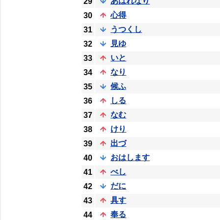
あはれなり
29
心得
30
うつくし
31
見ゆ
32
いと
33
なり
34
候ふ
35
しる
36
なむ
37
けり
38
出づ
39
おはします
40
べし
41
だに
42
具す
43
奉る
44