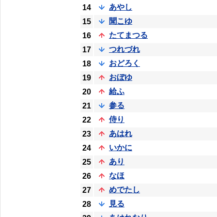
あやし
14
聞こゆ
15
たてまつる
16
つれづれ
17
おどろく
18
おぼゆ
19
給ふ
20
参る
21
侍り
22
あはれ
23
いかに
24
あり
25
なほ
26
めでたし
27
見る
28