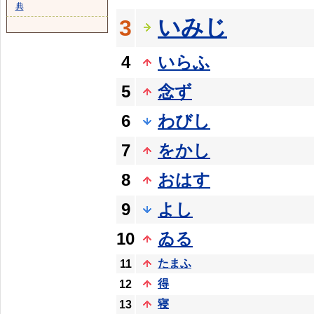
典
いみじ
3
4
いらふ
5
念ず
6
わびし
7
をかし
8
おはす
9
よし
10
ゐる
たまふ
11
得
12
寝
13