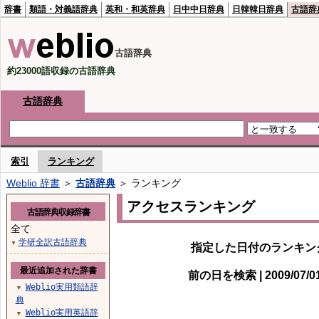
辞書
類語・対義語辞典
英和・和英辞典
日中中日辞典
日韓韓日辞典
古語辞
古語辞典
約23000語収録の古語辞典
古語辞典
索引
ランキング
Weblio 辞書
＞
古語辞典
＞ ランキング
アクセスランキング
古語辞典収録辞書
全て
学研全訳古語辞典
▼
指定した日付のランキン
最近追加された辞書
前の日を検索 | 2009/07/
Weblio実用類語辞
▼
典
Weblio実用英語辞
▼