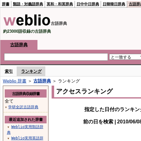
辞書
類語・対義語辞典
英和・和英辞典
日中中日辞典
日韓韓日辞典
古語辞
古語辞典
約23000語収録の古語辞典
古語辞典
索引
ランキング
Weblio 辞書
＞
古語辞典
＞ ランキング
アクセスランキング
古語辞典収録辞書
全て
学研全訳古語辞典
▼
指定した日付のランキン
最近追加された辞書
前の日を検索 | 2010/06/
Weblio実用類語辞
▼
典
Weblio実用英語辞
▼