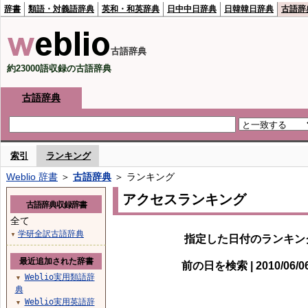
辞書
類語・対義語辞典
英和・和英辞典
日中中日辞典
日韓韓日辞典
古語辞
古語辞典
約23000語収録の古語辞典
古語辞典
索引
ランキング
Weblio 辞書
＞
古語辞典
＞ ランキング
アクセスランキング
古語辞典収録辞書
全て
学研全訳古語辞典
▼
指定した日付のランキン
最近追加された辞書
前の日を検索 | 2010/06/
Weblio実用類語辞
▼
典
Weblio実用英語辞
▼