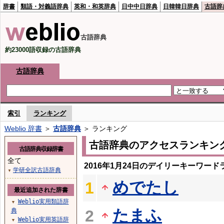
辞書
類語・対義語辞典
英和・和英辞典
日中中日辞典
日韓韓日辞典
古語辞
古語辞典
約23000語収録の古語辞典
古語辞典
索引
ランキング
Weblio 辞書
＞
古語辞典
＞ ランキング
古語辞典のアクセスランキン
古語辞典収録辞書
全て
2016年1月24日のデイリーキーワード
学研全訳古語辞典
▼
めでたし
1
最近追加された辞書
Weblio実用類語辞
▼
たまふ
典
2
Weblio実用英語辞
▼