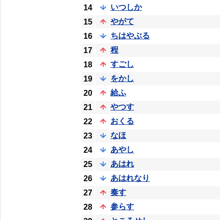
いつしか
14
やがて
15
ちはやぶる
16
程
17
すごし
18
をかし
19
給ふ
20
やつす
21
おくる
22
なほ
23
あやし
24
あはれ
25
あはれなり
26
奏す
27
参らす
28