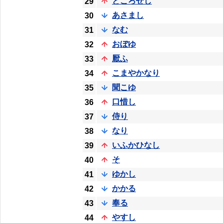
ところせし
29
あさまし
30
なむ
31
おぼゆ
32
厭ふ
33
こまやかなり
34
聞こゆ
35
口惜し
36
侍り
37
なり
38
いふかひなし
39
そ
40
ゆかし
41
かかる
42
奉る
43
やすし
44