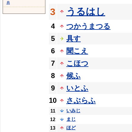
典
うるはし
3
4
つかうまつる
5
具す
6
聞こえ
7
こほつ
8
候ふ
9
いとふ
10
さぶらふ
いみじ
11
まじ
12
ほど
13