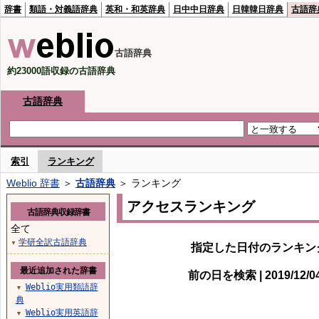
辞書
類語・対義語辞典
英和・和英辞典
日中中日辞典
日韓韓日辞典
古語辞
古語辞典
約23000語収録の古語辞典
古語辞典
索引
ランキング
Weblio 辞書
＞
古語辞典
＞ ランキング
アクセスランキング
古語辞典収録辞書
全て
学研全訳古語辞典
▼
指定した日付のランキン
最近追加された辞書
前の日を検索 | 2019/12/04
Weblio実用類語辞
▼
典
Weblio実用英語辞
▼