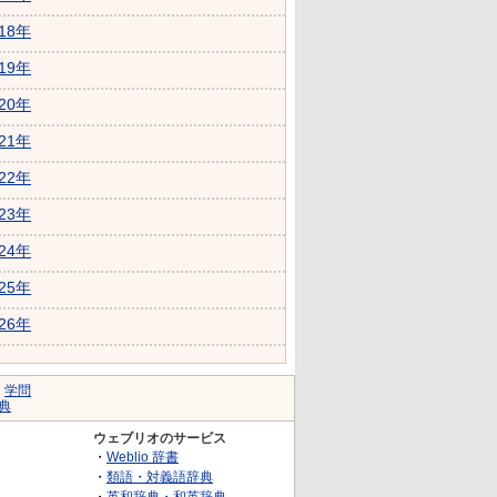
018年
019年
020年
021年
022年
023年
024年
025年
026年
｜
学問
典
ウェブリオのサービス
・
Weblio 辞書
・
類語・対義語辞典
・
英和辞典・和英辞典