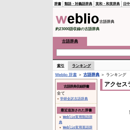
辞書
類語・対義語辞典
英和・和英辞典
日中
古語辞典
約23000語収録の古語辞典
古語辞典
索引
ランキング
Weblio 辞書
＞
古語辞典
＞ ランキング
アクセス
古語辞典収録辞書
全て
学研全訳古語辞典
▼
最近追加された辞書
Weblio実用類語辞
▼
典
Weblio実用英語辞
▼