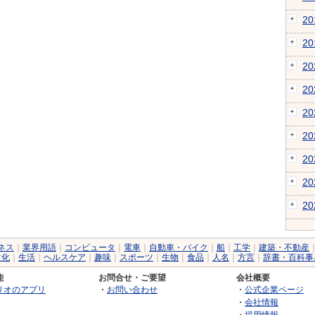
2
2
2
2
2
2
2
2
2
ネス
｜
業界用語
｜
コンピュータ
｜
電車
｜
自動車・バイク
｜
船
｜
工学
｜
建築・不動産
文化
｜
生活
｜
ヘルスケア
｜
趣味
｜
スポーツ
｜
生物
｜
食品
｜
人名
｜
方言
｜
辞書・百科事
能
お問合せ・ご要望
会社概要
リオのアプリ
・
お問い合わせ
・
公式企業ページ
・
会社情報
・
採用情報