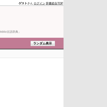
ゲスト
さん
ログイン
辞書総合TOP
blio古語辞典」