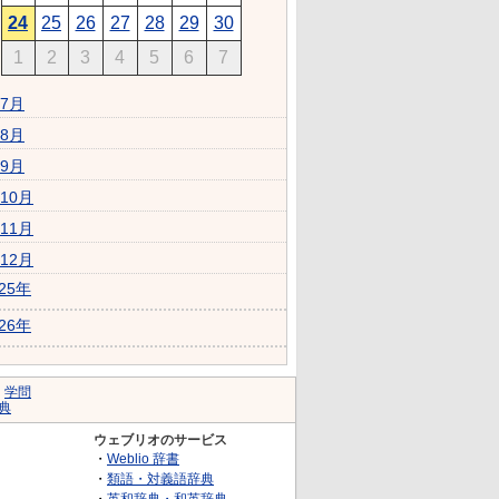
24
25
26
27
28
29
30
1
2
3
4
5
6
7
7月
8月
9月
10月
11月
12月
025年
026年
｜
学問
典
ウェブリオのサービス
・
Weblio 辞書
・
類語・対義語辞典
・
英和辞典・和英辞典