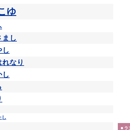
こゆ
ふ
さまし
やし
はれなり
かし
る
り
たし
■ 