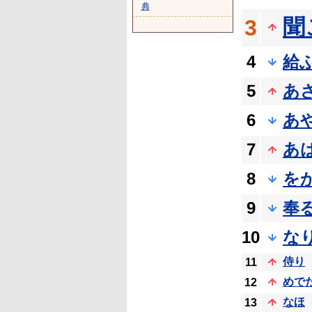
典
聞
3
4
給
5
あ
6
あ
7
あ
8
を
9
奉
10
な
侍り
11
めで
12
なほ
13