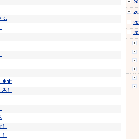
2
2
まふ
2
し
2
し
します
しろし
し
る
なし
くし