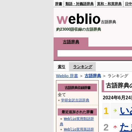
辞書
類語・対義語辞典
英和・和英辞典
日中
古語辞典
約23000語収録の古語辞典
古語辞典
索引
ランキング
Weblio 辞書
＞
古語辞典
＞ ランキング
古語辞典
古語辞典収録辞書
全て
2024年6月
学研全訳古語辞典
▼
い
1
最近追加された辞書
Weblio実用類語辞
▼
た
典
2
Weblio実用英語辞
▼