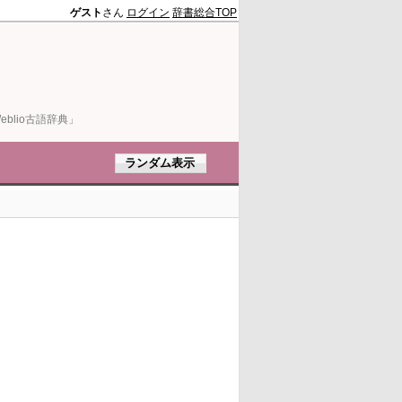
ゲスト
さん
ログイン
辞書総合TOP
blio古語辞典」