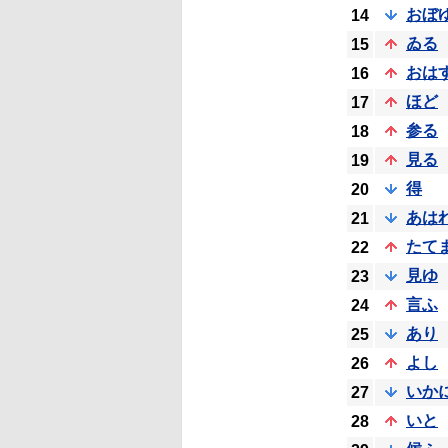
おぼ
14
ゐる
15
おは
16
ほど
17
参る
18
見る
19
得
20
あは
21
たて
22
見ゆ
23
言ふ
24
あり
25
よし
26
いか
27
いと
28