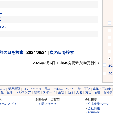
し
る
らふ
前の日を検索
| 2024/06/24 |
次の日を検索
2026年8月6日 15時45分更新(随時更新中)
2
2
ネス
｜
業界用語
｜
コンピュータ
｜
電車
｜
自動車・バイク
｜
船
｜
工学
｜
建築・不動産
文化
｜
生活
｜
ヘルスケア
｜
趣味
｜
スポーツ
｜
生物
｜
食品
｜
人名
｜
方言
｜
辞書・百科事
能
お問合せ・ご要望
会社概要
リオのアプリ
・
お問い合わせ
・
公式企業ページ
・
会社情報
・
採用情報