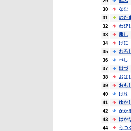
候ふ
29
なむ
30
のた
31
わび
32
悪し
33
げに
34
わろ
35
べし
36
出づ
37
おは
38
おも
39
けり
40
ゆか
41
かか
42
はか
43
うつ
44