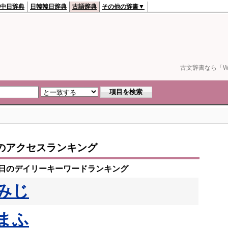
中日辞典
日韓韓日辞典
古語辞典
その他の辞書▼
古文辞書なら「We
のアクセスランキング
24日のデイリーキーワードランキング
みじ
まふ