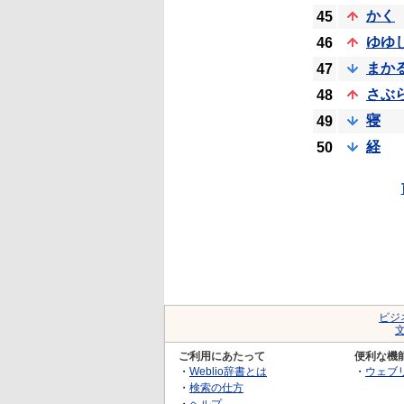
かく
45
ゆゆ
46
まか
47
さぶ
48
寝
49
経
50
ビジ
ご利用にあたって
便利な機
・
Weblio辞書とは
・
ウェブ
・
検索の仕方
・
ヘルプ