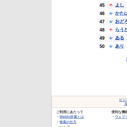
よし
45
かた
46
おど
47
らう
48
ゐる
49
あり
50
ビジ
ご利用にあたって
便利な機
・
Weblio辞書とは
・
ウェブ
・
検索の仕方
・
ヘルプ