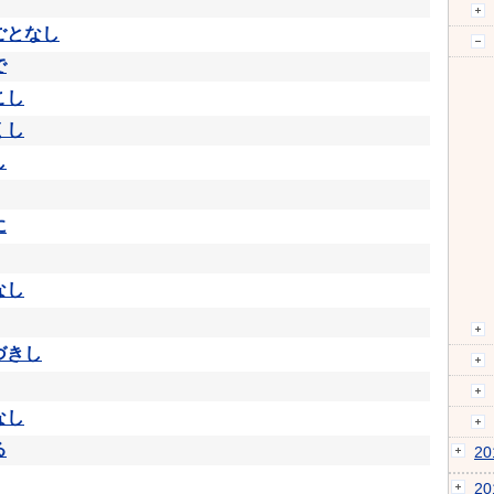
ごとなし
で
こし
くし
し
に
なし
づきし
なし
る
2
2