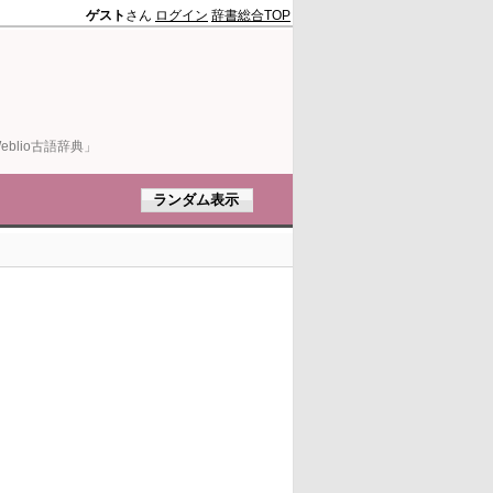
ゲスト
さん
ログイン
辞書総合TOP
blio古語辞典」