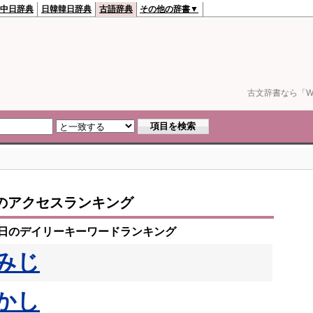
中日辞典
日韓韓日辞典
古語辞典
その他の辞書▼
古文辞書なら「We
のアクセスランキング
11日のデイリーキーワードランキング
みじ
かし