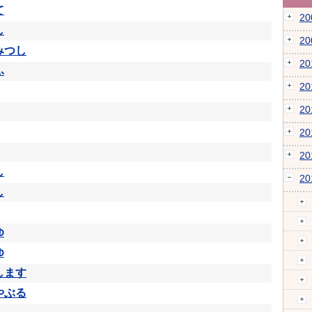
て
2
し
2
みつし
2
ふ
2
2
2
2
し
2
し
ゆ
ゆ
します
やぶる