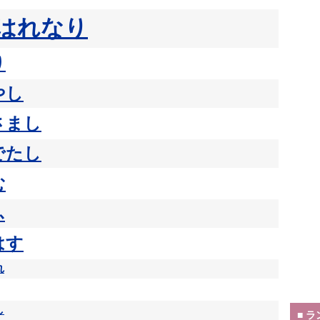
はれなり
り
やし
さまし
でたし
む
ふ
はす
れ
し
■ 