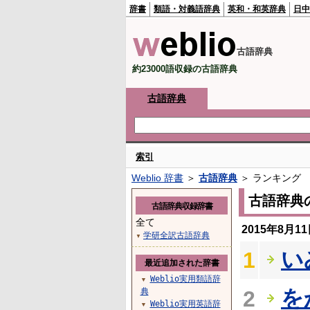
辞書
類語・対義語辞典
英和・和英辞典
日中
古語辞典
約23000語収録の古語辞典
古語辞典
索引
Weblio 辞書
＞
古語辞典
＞ ランキング
古語辞典
古語辞典収録辞書
全て
2015年8月
学研全訳古語辞典
▼
い
1
最近追加された辞書
Weblio実用類語辞
▼
を
典
2
Weblio実用英語辞
▼