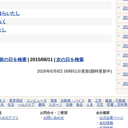
2
はらいたし
2
ろく
2
たし
2
2
2
前の日を検索
| 2015/08/11 |
次の日を検索
2
2026年8月8日 05時51分更新(随時更新中)
2
2
ネス
｜
業界用語
｜
コンピュータ
｜
電車
｜
自動車・バイク
｜
船
｜
工学
｜
建築・不動産
文化
｜
生活
｜
ヘルスケア
｜
趣味
｜
スポーツ
｜
生物
｜
食品
｜
人名
｜
方言
｜
辞書・百科事
能
お問合せ・ご要望
会社概要
リオのアプリ
・
お問い合わせ
・
公式企業ページ
・
会社情報
・
採用情報