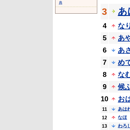
典
あ
3
4
な
5
あ
6
あ
7
め
8
な
9
候
10
お
あは
11
なほ
12
わろ
13