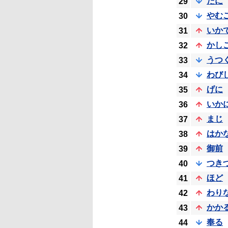
だに
29
やむ
30
いか
31
かし
32
うつ
33
わび
34
げに
35
いか
36
まじ
37
はか
38
御前
39
つき
40
ほど
41
わり
42
かか
43
奉る
44