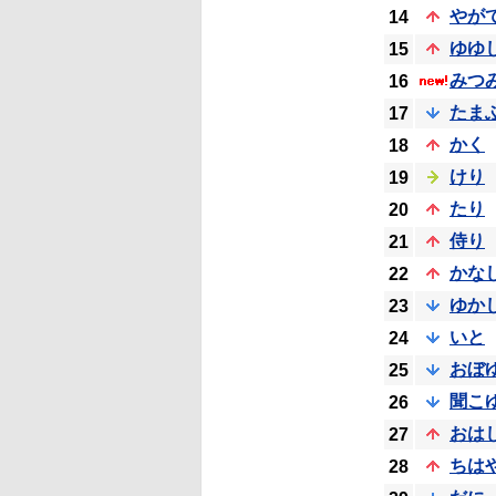
やが
14
ゆゆ
15
みつ
16
たま
17
かく
18
けり
19
たり
20
侍り
21
かな
22
ゆか
23
いと
24
おぼ
25
聞こ
26
おは
27
ちは
28