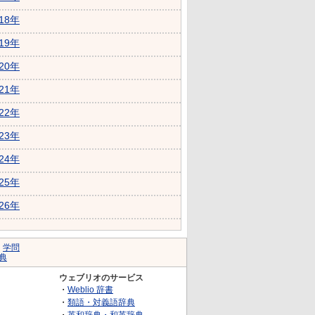
018年
019年
020年
021年
022年
023年
024年
025年
026年
｜
学問
典
ウェブリオのサービス
・
Weblio 辞書
・
類語・対義語辞典
・
英和辞典・和英辞典