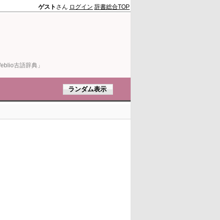
ゲスト
さん
ログイン
辞書総合TOP
blio古語辞典」