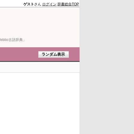
ゲスト
さん
ログイン
辞書総合TOP
blio古語辞典」