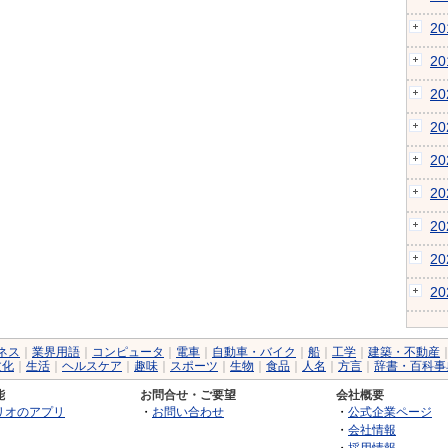
2
2
2
2
2
2
2
2
2
ネス
｜
業界用語
｜
コンピュータ
｜
電車
｜
自動車・バイク
｜
船
｜
工学
｜
建築・不動産
文化
｜
生活
｜
ヘルスケア
｜
趣味
｜
スポーツ
｜
生物
｜
食品
｜
人名
｜
方言
｜
辞書・百科事
能
お問合せ・ご要望
会社概要
リオのアプリ
・
お問い合わせ
・
公式企業ページ
・
会社情報
・
採用情報