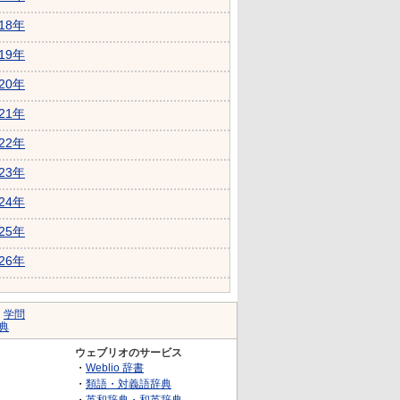
018年
019年
020年
021年
022年
023年
024年
025年
026年
｜
学問
典
ウェブリオのサービス
・
Weblio 辞書
・
類語・対義語辞典
・
英和辞典・和英辞典