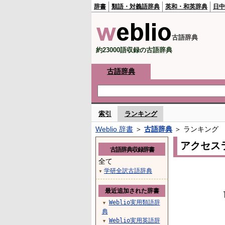
辞書
類語・対義語辞典
英和・和英辞典
日中
古語辞典
約23000語収録の古語辞典
古語辞典
索引
ランキング
Weblio 辞書
＞
古語辞典
＞ ランキング
アクセス
古語辞典収録辞書
全て
学研全訳古語辞典
▼
最近追加された辞書
Weblio実用類語辞
▼
典
Weblio実用英語辞
▼