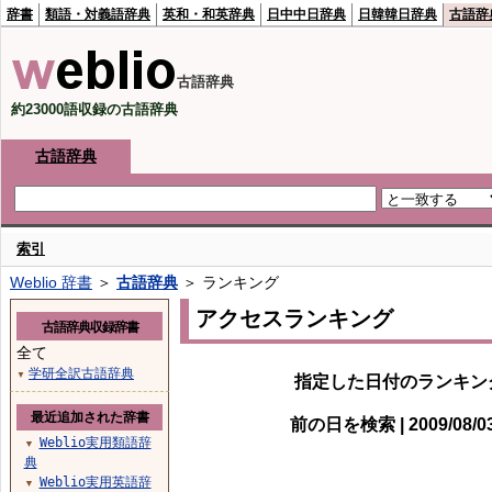
辞書
類語・対義語辞典
英和・和英辞典
日中中日辞典
日韓韓日辞典
古語辞
古語辞典
約23000語収録の古語辞典
古語辞典
索引
Weblio 辞書
＞
古語辞典
＞ ランキング
アクセスランキング
古語辞典収録辞書
全て
学研全訳古語辞典
▼
指定した日付のランキン
最近追加された辞書
前の日を検索 | 2009/08/
Weblio実用類語辞
▼
典
Weblio実用英語辞
▼