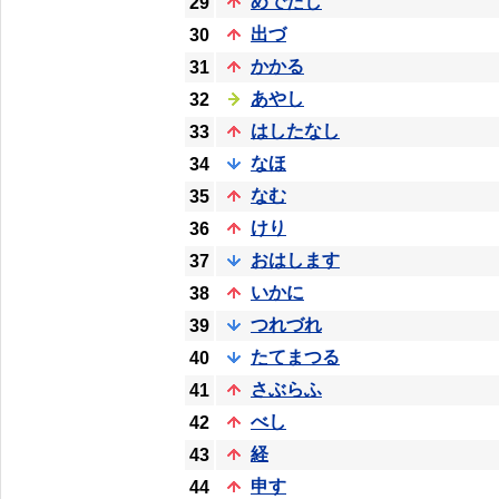
めでたし
29
出づ
30
かかる
31
あやし
32
はしたなし
33
なほ
34
なむ
35
けり
36
おはします
37
いかに
38
つれづれ
39
たてまつる
40
さぶらふ
41
べし
42
経
43
申す
44