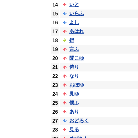
いと
14
いらふ
15
よし
16
あはれ
17
得
18
言ふ
19
聞こゆ
20
侍り
21
なり
22
おぼゆ
23
見ゆ
24
候ふ
25
あり
26
おどろく
27
見る
28