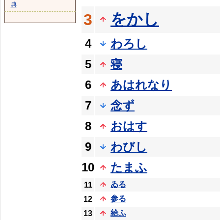
典
をかし
3
4
わろし
5
寝
6
あはれなり
7
念ず
8
おはす
9
わびし
10
たまふ
ゐる
11
参る
12
給ふ
13