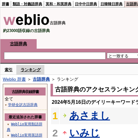
辞書
類語・対義語辞典
英和・和英辞典
日中中日辞典
日韓韓日辞典
古語辞
古語辞典
約23000語収録の古語辞典
古語辞典
索引
ランキング
Weblio 辞書
＞
古語辞典
＞ ランキング
古語辞典のアクセスランキン
古語辞典収録辞書
全て
2024年5月16日のデイリーキーワード
学研全訳古語辞典
▼
あさまし
1
最近追加された辞書
Weblio実用類語辞
▼
いみじ
典
2
Weblio実用英語辞
▼