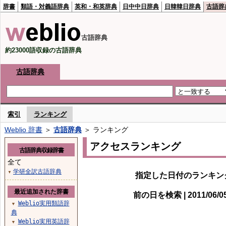
辞書
類語・対義語辞典
英和・和英辞典
日中中日辞典
日韓韓日辞典
古語辞
古語辞典
約23000語収録の古語辞典
古語辞典
索引
ランキング
Weblio 辞書
＞
古語辞典
＞ ランキング
アクセスランキング
古語辞典収録辞書
全て
学研全訳古語辞典
▼
指定した日付のランキン
最近追加された辞書
前の日を検索 | 2011/06/
Weblio実用類語辞
▼
典
Weblio実用英語辞
▼