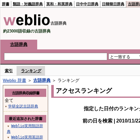
辞書
類語・対義語辞典
英和・和英辞典
日中中日辞典
日韓韓日辞典
古語辞
古語辞典
約23000語収録の古語辞典
古語辞典
索引
ランキング
Weblio 辞書
＞
古語辞典
＞ ランキング
アクセスランキング
古語辞典収録辞書
全て
学研全訳古語辞典
▼
指定した日付のランキン
最近追加された辞書
前の日を検索 | 2010/11/
Weblio実用類語辞
▼
典
Weblio実用英語辞
▼