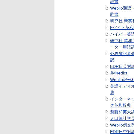
辞書
Weblio類
辞書
研究社 新英
Eゲイト英
ハイパー英
研究社 英和
ーター用語
外務省記者
訳
EDR日英対
JMnedict
Weblio記
英語イディ
典
インターネ
グ英和辞典
斎藤和英大
人口統計学
Weblio例文
EDR日中対