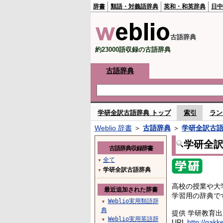
辞書
類語・対義語辞典
英和・和英辞典
日中
古語辞典
約23000語収録の古語辞典
古語辞典
学研全訳古語辞典 トップ
索引
ラン
Weblio 辞書
＞
古語辞典
＞
学研全訳古
学研全
古語辞典収録辞書
全て
▼
学研全訳古語辞典
▼
高校の授業や大
最近追加された辞書
学習用の辞典で
Weblio実用類語辞
▼
典
提供 学研教育
Weblio実用英語辞
▼
URL
http://gakk