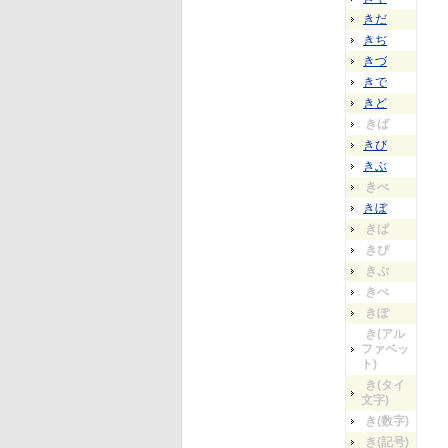
きだ
きぢ
きづ
きで
きど
きば
きび
きぶ
きべ
きぼ
きぱ
きぴ
きぷ
きぺ
きぽ
き(アル
ファベッ
ト)
き(タイ
文字)
き(数字)
き(記号)