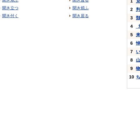
聞き添ふ
聞き渡る
1
聞き立つ
聞き煩ふ
2
聞き付く
聞き居る
3
4
_
5
6
7
8
9
10