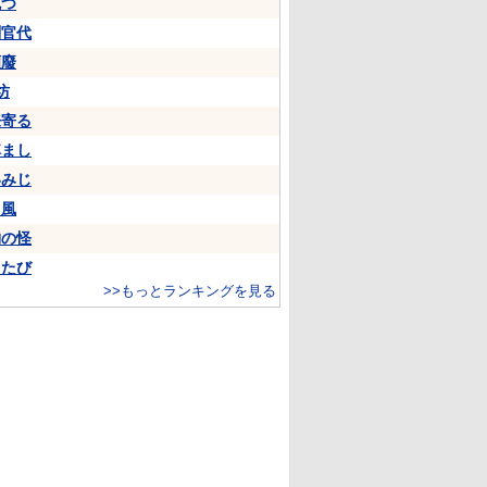
克つ
判官代
頽廢
坊
来寄る
悼まし
いみじ
山風
物の怪
ちたび
>>もっとランキングを見る