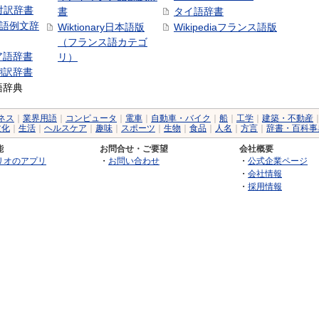
日対訳辞書
書
タイ語辞書
中国語例文辞
Wiktionary日本語版
Wikipediaフランス語版
（フランス語カテゴ
ア語辞書
リ）
翻訳辞書
語辞典
ネス
｜
業界用語
｜
コンピュータ
｜
電車
｜
自動車・バイク
｜
船
｜
工学
｜
建築・不動産
文化
｜
生活
｜
ヘルスケア
｜
趣味
｜
スポーツ
｜
生物
｜
食品
｜
人名
｜
方言
｜
辞書・百科事
能
お問合せ・ご要望
会社概要
リオのアプリ
・
お問い合わせ
・
公式企業ページ
・
会社情報
・
採用情報