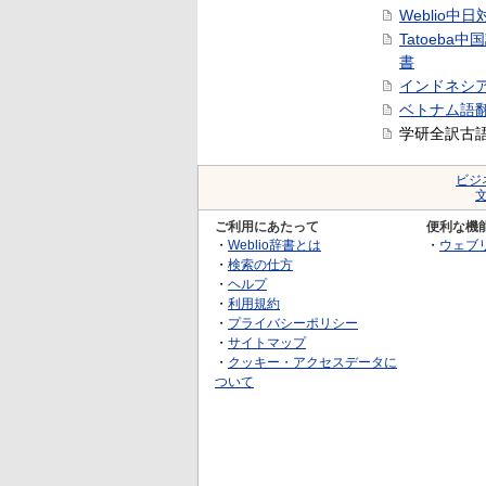
Weblio中
Tatoeba
書
インドネシ
ベトナム語
学研全訳古
ビジ
ご利用にあたって
便利な機
・
Weblio辞書とは
・
ウェブ
・
検索の仕方
・
ヘルプ
・
利用規約
・
プライバシーポリシー
・
サイトマップ
・
クッキー・アクセスデータに
ついて