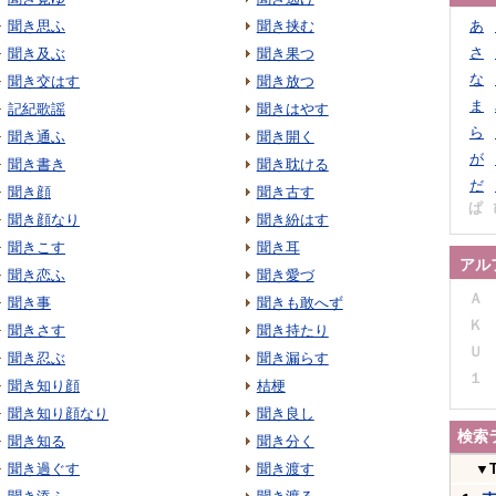
聞き思ふ
聞き挟む
あ
さ
聞き及ぶ
聞き果つ
な
聞き交はす
聞き放つ
ま
記紀歌謡
聞きはやす
ら
聞き通ふ
聞き開く
が
聞き書き
聞き耽ける
だ
聞き顔
聞き古す
ぱ
聞き顔なり
聞き紛はす
聞きこす
聞き耳
アル
聞き恋ふ
聞き愛づ
Ａ
聞き事
聞きも敢へず
Ｋ
聞きさす
聞き持たり
Ｕ
聞き忍ぶ
聞き漏らす
１
聞き知り顔
桔梗
聞き知り顔なり
聞き良し
検索
聞き知る
聞き分く
聞き過ぐす
聞き渡す
▼