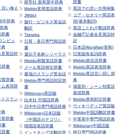
辞書
研究社 新和英中辞典
語・言い換え
英語での言い方用例集
Weblio実用英語辞典
コア・セオリー英語表
JMdict
和中辞典
現(基本動詞)
旅行・ビジネス英会話
和辞典
英語ことわざ教訓辞典
翻訳
語辞書
金融庁記者会見英語対
Tatoeba
コンピュ
訳
日英・英日専門用語辞
辞典
日本語WordNet(英和)
書
会見英語対
日英固有名詞辞典
遺伝子名称シソーラス
Weblio派生語辞書
Weblio和製英語辞書
訳辞書
Weblio英語表現辞典
メール英語例文辞書
Weblio英語言い回し辞
最強のスラング英会話
号和英辞書
典
Weblio専門用語対訳辞
オム表現辞
場面別・シーン別英語
書
表現辞典
Wiktionary英語版
ットスラン
Weblio英和対訳辞書
白水社 中国語辞典
ウィキペディア英語版
日中中日専門用語辞典
辞典
Weblio中国語翻訳辞書
Wiktionary日本語版
英英辞書
中英英中専門用語辞典
（中国語カテゴリ）
辞書
Wiktionary中国語版
韓国語単語辞書
訳辞書
韓日専門用語辞書
インドネシア語翻訳辞