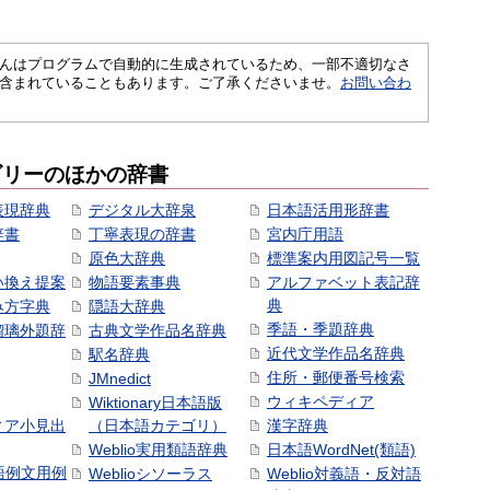
さくいんはプログラムで自動的に生成されているため、一部不適切なさ
含まれていることもあります。ご了承くださいませ。
お問い合わ
ゴリーのほかの辞書
表現辞典
デジタル大辞泉
日本語活用形辞書
辞書
丁寧表現の辞書
宮内庁用語
原色大辞典
標準案内用図記号一覧
い換え提案
物語要素事典
アルファベット表記辞
典
み方字典
隠語大辞典
季語・季題辞典
瑠璃外題辞
古典文学作品名辞典
近代文学作品名辞典
駅名辞典
住所・郵便番号検索
JMnedict
ウィキペディア
Wiktionary日本語版
ィア小見出
（日本語カテゴリ）
漢字辞典
Weblio実用類語辞典
日本語WordNet(類語)
本語例文用例
Weblioシソーラス
Weblio対義語・反対語