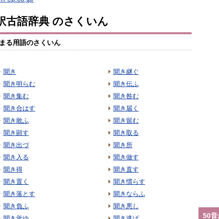
訳古語辞典 のさくいん
まる用語のさくいん
聞き
聞き継ぐ
聞き明らむ
聞き伝ふ
聞き集む
聞き咎む
聞き合はす
聞き届く
聞き敢ふ
聞き留む
聞き顕す
聞き取る
聞き出づ
聞き所
聞き入る
聞き做す
聞き得
聞き直す
聞き置く
聞き慣らす
聞き落とす
聞きならふ
聞き負ふ
聞き悪し
50
聞き覚ゆ
聞き逃げ