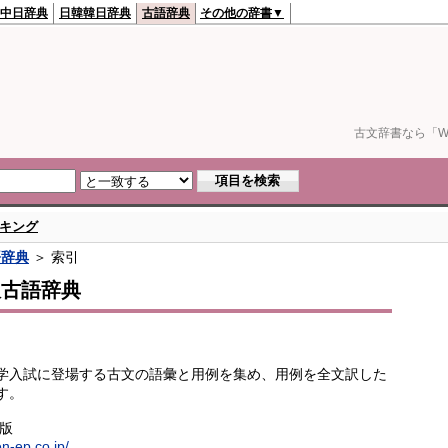
中日辞典
日韓韓日辞典
古語辞典
その他の辞書▼
古文辞書なら「We
キング
語辞典
＞ 索引
訳古語辞典
学入試に登場する古文の語彙と用例を集め、用例を全文訳した
す。
出版
en-ep.co.jp/