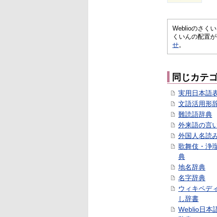
Weblioの
くいんの配置が
せ
。
同じカテ
実用日本語
文語活用形
難読語辞典
外来語の言
外国人名読
歌舞伎・浄
典
地名辞典
名字辞典
ウィキペデ
し辞書
Weblio日