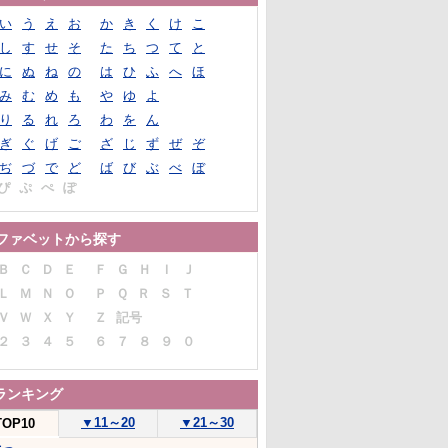
い
う
え
お
か
き
く
け
こ
し
す
せ
そ
た
ち
つ
て
と
に
ぬ
ね
の
は
ひ
ふ
へ
ほ
み
む
め
も
や
ゆ
よ
り
る
れ
ろ
わ
を
ん
ぎ
ぐ
げ
ご
ざ
じ
ず
ぜ
ぞ
ぢ
づ
で
ど
ば
び
ぶ
べ
ぼ
ぴ
ぷ
ぺ
ぽ
ファベットから探す
Ｂ
Ｃ
Ｄ
Ｅ
Ｆ
Ｇ
Ｈ
Ｉ
Ｊ
Ｌ
Ｍ
Ｎ
Ｏ
Ｐ
Ｑ
Ｒ
Ｓ
Ｔ
Ｖ
Ｗ
Ｘ
Ｙ
Ｚ
記号
２
３
４
５
６
７
８
９
０
ランキング
▼
11～20
▼
21～30
TOP10