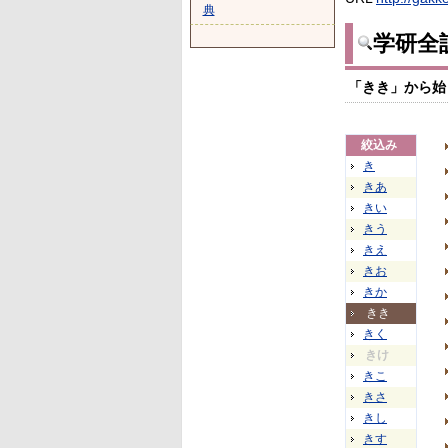
典
学研全
「きき」から始
絞込み
き
きあ
きい
きう
きえ
きお
きか
きき
きく
きけ
きこ
きさ
きし
きす