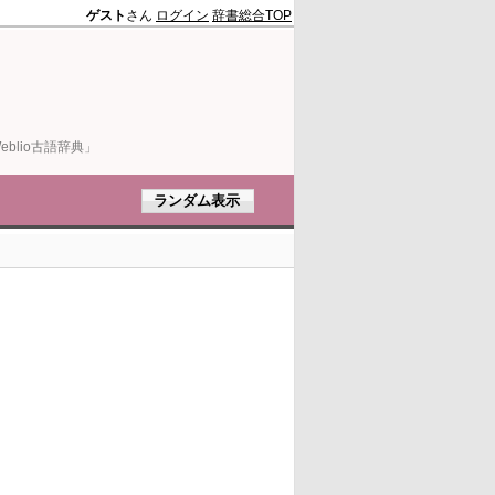
ゲスト
さん
ログイン
辞書総合TOP
blio古語辞典」