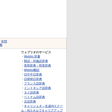
｜
学問
典
ウェブリオのサービス
・
Weblio 辞書
・
類語・対義語辞典
・
英和辞典・和英辞典
・
Weblio翻訳
・
日中中日辞典
・
日韓韓日辞典
・
フランス語辞典
・
インドネシア語辞典
・
タイ語辞典
・
ベトナム語辞典
・
古語辞典
・
キャリジェネ～生成AIスクー
ル・AIスキルでキャリアアップ