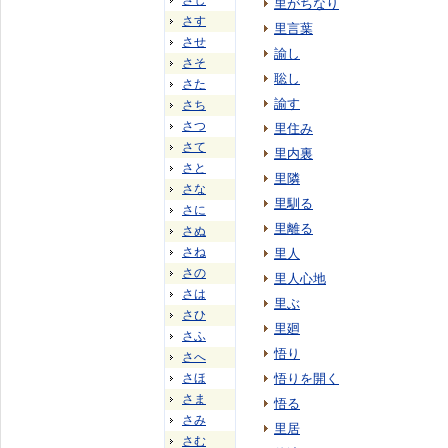
さし
里がちなり
さす
里言葉
させ
諭し
さそ
聡し
さた
諭す
さち
さつ
里住み
さて
里内裏
さと
里隣
さな
里馴る
さに
里離る
さぬ
さね
里人
さの
里人心地
さは
里ぶ
さひ
里廻
さふ
悟り
さへ
さほ
悟りを開く
さま
悟る
さみ
里居
さむ