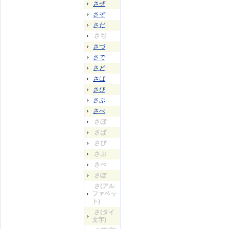
さぜ
さぞ
さだ
さぢ
さづ
さで
さど
さば
さび
さぶ
さべ
さぼ
さぱ
さぴ
さぷ
さぺ
さぽ
さ(アル
ファベッ
ト)
さ(タイ
文字)