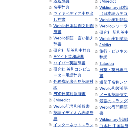
地名辞典
JMnedict
名字辞典
Wiktionary日
ウィキペディア小見出
（日本語カテゴ
し辞書
Weblio実用類
Weblio日本語例文用例
Weblioシソー
辞書
研究社 新和英
Weblio類語・言い換え
Weblio実用英
辞書
JMdict
研究社 新英和中辞典
旅行・ビジネス
Eゲイト英和辞典
翻訳
ハイパー英語辞書
Tatoeba
研究社 英和コンピュ
日英・英日専門
ーター用語辞典
書
外務省記者会見英語対
遺伝子名称シソ
訳
Weblio和製英
EDR日英対訳辞書
メール英語例文
JMnedict
最強のスラング
Weblio記号和英辞書
Weblio専門用
英語イディオム表現辞
書
典
Wiktionary英語
インターネットスラン
白水社 中国語