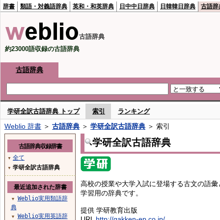
辞書
類語・対義語辞典
英和・和英辞典
日中中日辞典
日韓韓日辞典
古語辞
古語辞典
約23000語収録の古語辞典
古語辞典
学研全訳古語辞典 トップ
索引
ランキング
Weblio 辞書
＞
古語辞典
＞
学研全訳古語辞典
＞ 索引
学研全訳古語辞典
古語辞典収録辞書
全て
▼
学研全訳古語辞典
▼
高校の授業や大学入試に登場する古文の語彙
最近追加された辞書
学習用の辞典です。
Weblio実用類語辞
▼
典
提供 学研教育出版
Weblio実用英語辞
▼
URL
http://gakken-ep.co.jp/