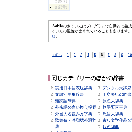
さ(数字)
さ(記号)
Weblioのさくいんはプログラムで自動的に
くいんの配置が含まれていることもあります。
せ
。
＜前へ
1
2
3
4
5
6
7
8
9
10
同じカテゴリーのほかの辞書
実用日本語表現辞典
デジタル大辞泉
文語活用形辞書
丁寧表現の辞書
難読語辞典
原色大辞典
外来語の言い換え提案
物語要素事典
外国人名読み方字典
隠語大辞典
歌舞伎・浄瑠璃外題辞
古典文学作品名
典
駅名辞典