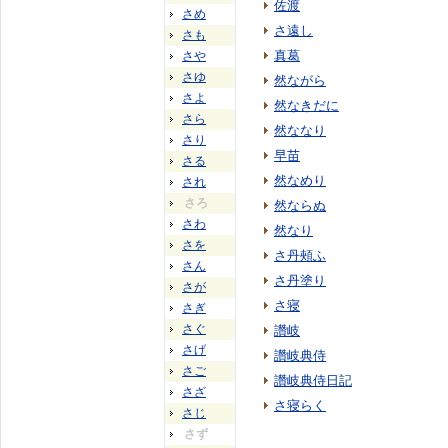
佐渡
さめ
さ遠し
さも
真葛
さや
さゆ
然ながら
さよ
然なきだに
さら
然ななり
さり
早苗
さる
然なめり
され
さろ
然ならぬ
さわ
然なり
さを
さ丹頰ふ
さん
さ丹塗り
さが
さ寝
さぎ
さぐ
讚岐
さげ
讚岐典侍
さご
讚岐典侍日記
さざ
さ寝らく
さじ
さず