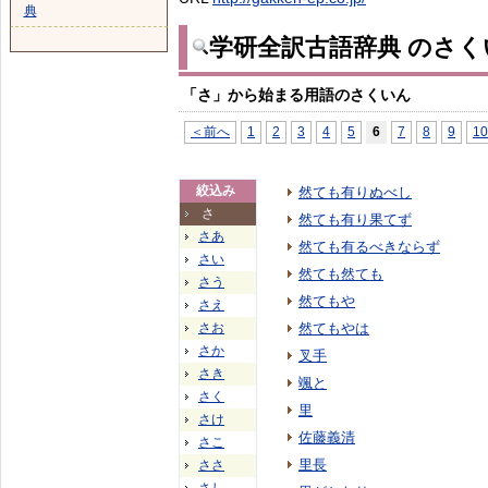
典
学研全訳古語辞典 のさく
「さ」から始まる用語のさくいん
＜前へ
1
2
3
4
5
6
7
8
9
10
絞込み
然ても有りぬべし
さ
然ても有り果てず
さあ
然ても有るべきならず
さい
然ても然ても
さう
然てもや
さえ
さお
然てもやは
さか
叉手
さき
颯と
さく
里
さけ
佐藤義清
さこ
里長
ささ